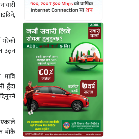
िनावारी
ाइदिने,
े गरेको
ेल उठ्न
य मावि
 हुँदा
नुपर्ने
 भएकाले
ु भोकै