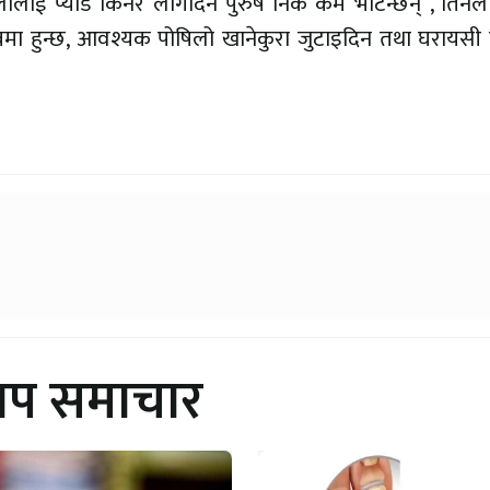
हिलालाई प्याड किनेर लगिदिने पुरुष निकै कम भेटिन्छन्”, तिनले
मित्वमा हुन्छ, आवश्यक पोषिलो खानेकुरा जुटाइदिन तथा घरायस
थप समाचार