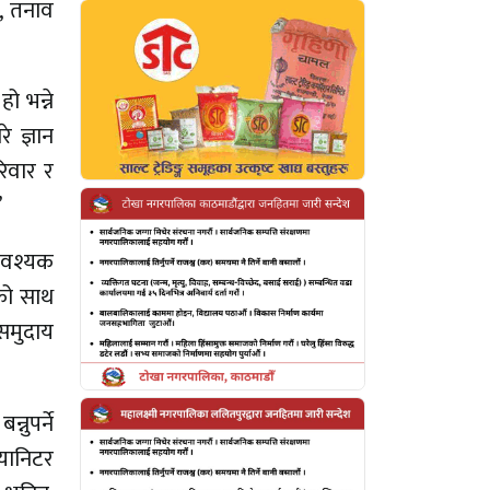
े, तनाव
ो भन्ने
े ज्ञान
रिवार र
”
आवश्यक
को साथ
 समुदाय
नुपर्ने
्यानिटर