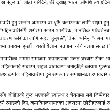
ले खानेकुराको जोहो गरिदिने, धेरै दुखाइ भएमा औषधि ल्याइदिन
री हुनु सन्तान जन्माउन वा श्रृष्टि चलाउनका लागि सक्षम हुनु ह
 “महिनावारीसँगै शरीरमा आउने शारीरिक, मानसिक परिवर्तनबार
वातावरण छोरीका लागि सहज हुनुपर्छ”, तिनले भनिन्, “यसमा प
मयमा तनावमा हुन्छौँ । यस्तो बेलामा पढाइमा रुचि नलाग्न सक्छ ।
महिनावारीका नाममा समाजमा अपनाइएका गलत अभ्यास रोक्न 
महिलालाई सघाउने, सहज वातावरण बनाइदिने कार्यमा पुरुष
वास्थ्यकर्मीले महिनावारीमा हुने समस्या र समाधानका उपायबारे
ँग जोडिएको कुरा भएकाले स्वास्थ्य र चेतनामा सबै जिम्मेवार बन्
्का कुनै रमाइलो दिन, जन्मदिनलगायतका अवसरमा छोरीहरुलाई स