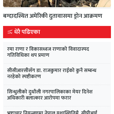
बग्दादस्थित अमेरिकी दुतावासमा ड्रोन आक्रमण
धेरै पढिएका
रमा राणा र विकासध्वज राणाको विवादास्पद
गतिविधिका थप प्रमाण
सीसीआरसीसँग डा. राजकुमार राईको कुनै सम्बन्ध
नरहेको स्पष्टीकरण
सिन्धुलीको दुधौली नगरपालिकाका मेयर दिनेश
अधिकारी बलात्कार आरोपमा फरार
भ्रष्टाचार नियन्त्रणमा नेपाल यथास्थितिमै, सीपीआई