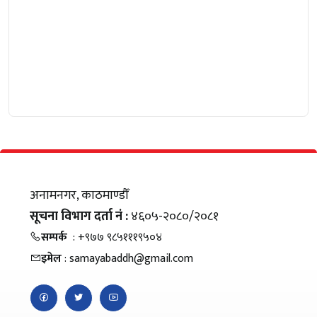
अनामनगर, काठमाण्डौँ
सूचना विभाग दर्ता नं :
४६०५-२०८०/२०८१
सम्पर्क
: +९७७ ९८५१११९५०४
इमेल
: samayabaddh@gmail.com