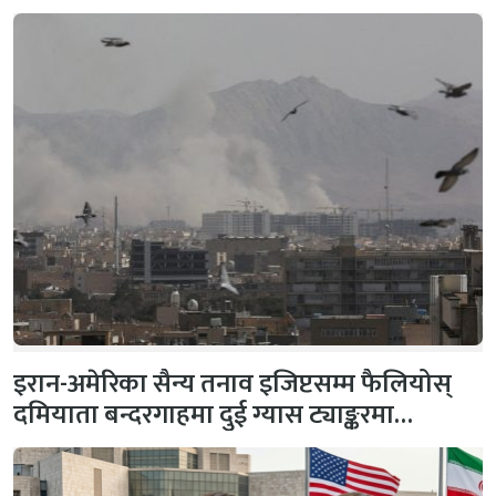
इरान-अमेरिका सैन्य तनाव इजिप्टसम्म फैलियोस्
दमियाता बन्दरगाहमा दुई ग्यास ट्याङ्करमा…