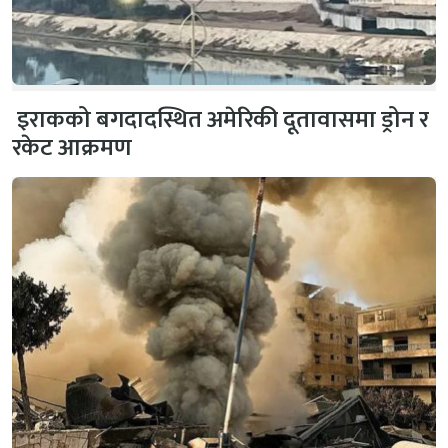
इराकको बगदादस्थित अमेरिकी दूतावासमा ड्रोन र
रकेट आक्रमण