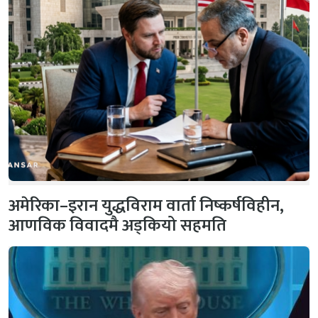
अमेरिका–इरान युद्धविराम वार्ता निष्कर्षविहीन,
आणविक विवादमै अड्कियो सहमति