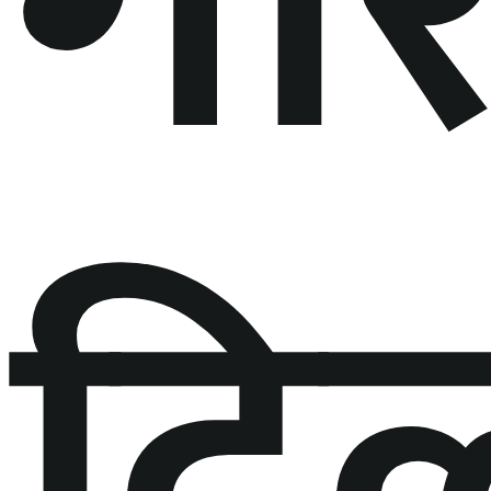
गर
दि