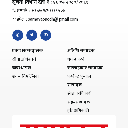
सूचना विभाग दर्ता नं :
४६०५-२०८०/२०८१
सम्पर्क
: +९७७ ९८५१११९५०४
इमेल
: samayabaddh@gmail.com
प्रकाशक/सञ्चालक
अतिथि सम्पादक
सीता अधिकारी
धर्मेन्द्र कर्ण
व्यवस्थापक
सल्लाहकार सम्पादक
शंकर तिमल्सिना
फणीन्द्र फुयाल
सम्पादक
सीता अधिकारी
सह–सम्पादक
हरि अधिकारी