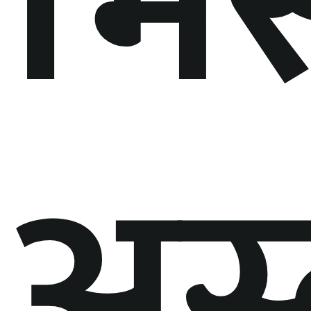
भि
अस