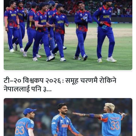
टी–२० विश्वकप २०२६ : समूह चरणमै रोकिने
नेपाललाई पनि ३…