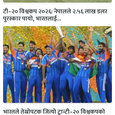
टी–२० विश्वकप २०२६: नेपालले २.५६ लाख डलर
पुरस्कार पायो, भारतलाई…
भारतले तेस्रोपटक जित्यो ट्वान्टी–२० विश्वकपको