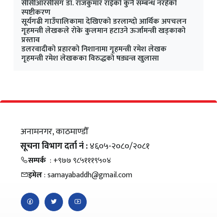
सीसीआरसीसँग डा. राजकुमार राईको कुनै सम्बन्ध नरहेको
स्पष्टीकरण
सूर्यगढी गाउँपालिकामा देखिएको डरलाग्दो आर्थिक अपचलन
गृहमन्त्री लेखकले रोके कुलमान हटाउने ऊर्जामन्त्री खड्काको
प्रस्ताव
डलरवादीको प्रहारको निशानामा गृहमन्त्री रमेश लेखक
गृहमन्त्री रमेश लेखकका विरुद्धकाे षड्यन्त्र खुलासा
अनामनगर, काठमाण्डौँ
सूचना विभाग दर्ता नं :
४६०५-२०८०/२०८१
सम्पर्क
: +९७७ ९८५१११९५०४
इमेल
: samayabaddh@gmail.com