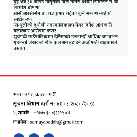
दुई अर्ब ३४ करोड विद्युतको बिल नतिरी शिवम् सिमेन्टले ग-यो
लाभांश घोषणा
सीसीआरसीसँग डा. राजकुमार राईको कुनै सम्बन्ध नरहेको
स्पष्टीकरण
सिन्धुलीको दुधौली नगरपालिकाका मेयर दिनेश अधिकारी
बलात्कार आरोपमा फरार
सूर्यगढी गाउँपालिकामा देखिएको डरलाग्दो आर्थिक अपचलन
गृहमन्त्री लेखकले रोके कुलमान हटाउने ऊर्जामन्त्री खड्काको
प्रस्ताव
अनामनगर, काठमाण्डौँ
सूचना विभाग दर्ता नं :
४६०५-२०८०/२०८१
सम्पर्क
: +९७७ ९८५१११९५०४
इमेल
: samayabaddh@gmail.com