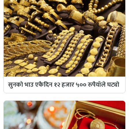
सुनको भाउ एकैदिन १२ हजार ५०० रुपैयाँले घट्यो