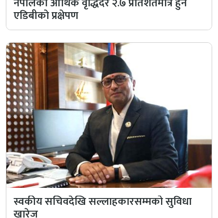
नेपालकाे आर्थिक वृद्धिदर २.७ प्रतिशतमात्र हुने
एडिबीकाे प्रक्षेपण
स्वकीय सचिवदेखि सल्लाहकारसम्मको सुविधा
खारेज