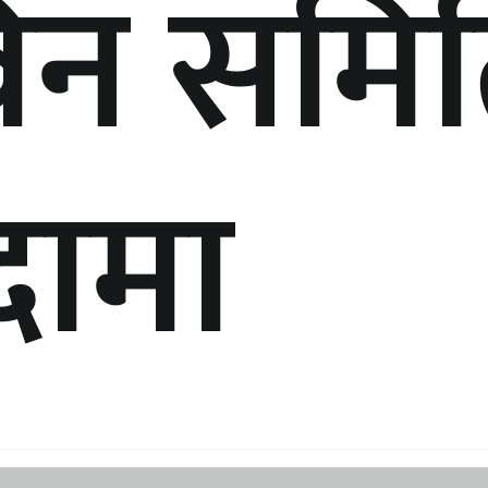
िन समि
दामा