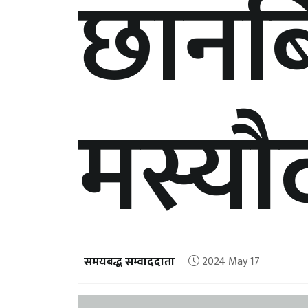
छानब
मस्यौ
समयबद्ध सम्वाददाता
2024 May 17