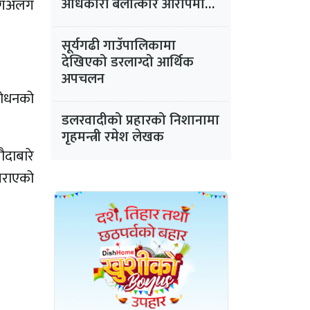
अधिकारी बलात्कार आरोपमा
 अलगअलग
फरार
सूर्यगढी गाउँपालिकामा
देखिएको डरलाग्दो आर्थिक
अपचलन
शोधनको
डलरवादीको प्रहारको निशानामा
गृहमन्त्री रमेश लेखक
ौदाबारे
गराएको