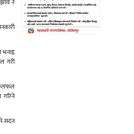
ुझाव र
जानकारी
ो भनाइ
फल गरी
ि छलफल
 गरिने
बने सदन