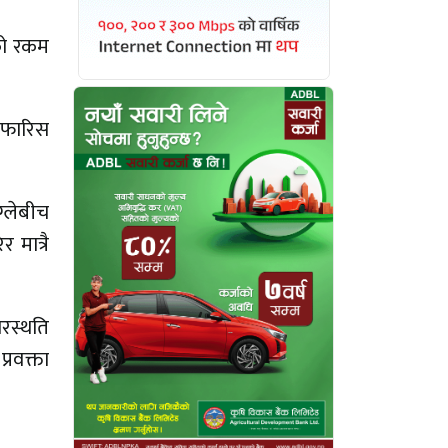
को रकम
सिफारिस
ग्लेबीच
 मात्रै
ारस्थति
्रवक्ता