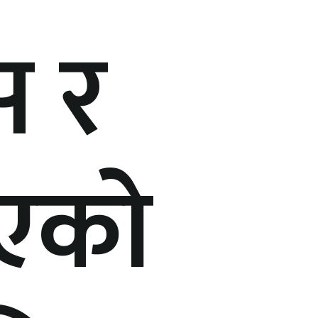
स र
ाएको