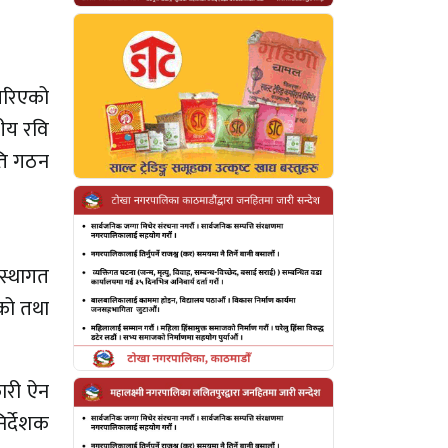
 गरिएको
नीय रवि
िति गठन
स्थागत
ेको तथा
कारी ऐन
निर्देशक