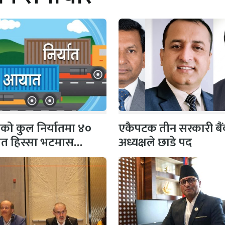
को कुल निर्यातमा ४०
एकैपटक तीन सरकारी बै
शत हिस्सा भटमास
अध्यक्षले छाडे पद
, १ खर्ब…