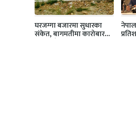
घरजग्गा बजारमा सुधारका
नेपाल
संकेत, बागमतीमा कारोबार
प्रति
मूल्य सबैभन्दा उच्च
प्रक्षे