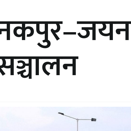
नकपुर–जयन
 सञ्चालन