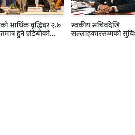
काे आर्थिक वृद्धिदर २.७
स्वकीय सचिवदेखि
शतमात्र हुने एडिबीकाे
सल्लाहकारसम्मको सुवि
पण
खारेज