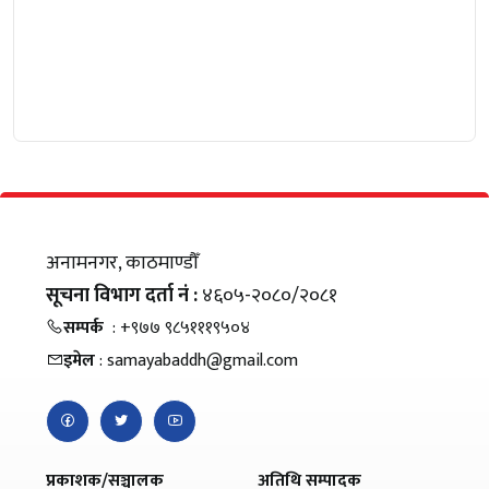
अनामनगर, काठमाण्डौँ
सूचना विभाग दर्ता नं :
४६०५-२०८०/२०८१
सम्पर्क
: +९७७ ९८५१११९५०४
इमेल
: samayabaddh@gmail.com
प्रकाशक/सञ्चालक
अतिथि सम्पादक