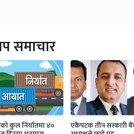
थप समाचार
को कुल निर्यातमा ४०
एकैपटक तीन सरकारी बै
शत हिस्सा भटमास
अध्यक्षले छाडे पद