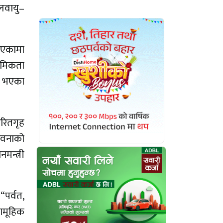
लवायु–
 भएकामा
ाथमिकता
ता भएका
हरितगृह
भावनाको
मन्त्री
“पर्वत,
सामूहिक