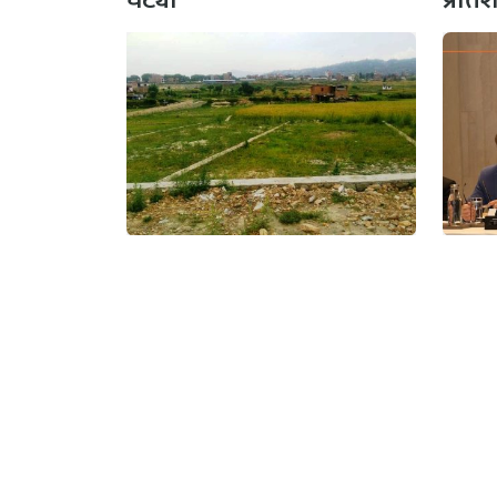
तेलको
घरजग्गा बजारमा सुधारका
नेपाल
संकेत, बागमतीमा कारोबार
प्रति
मूल्य सबैभन्दा उच्च
प्रक्षे
अनामनगर, काठमाण्डौँ
प्रकाश
सूचना विभाग दर्ता नं :
सीता अध