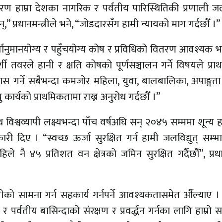
 हाम्रा देशका नागरिक र पर्वतीय पारिस्थितिकी प्रणाली ज
्,” प्रधानमन्त्रीले भने, “जोडदारसँग हामी न्यायको माग गर्दछौँ ।”
 पूर्वानुमानयोग्य र पहुँचयोग्य कोष र प्रविधिको वितरण आवश्यक
र्शी तवरले हानी र क्षति कोषको पूर्णसञ्चालन गर्ने विषयले प्र
ोबास गर्ने सबैभन्दा कमजोर महिला, युवा, बालबालिका, अपाङ्ग
ार्यको प्राथमिकतामा राख्न अनुरोध गर्दछौँ ।”
ाथ विश्वव्यापी लक्ष्यभन्दा पाँच वर्षअघि सन् २०४५ सम्ममा शून्य 
कारी दिए । “स्वच्छ ऊर्जा सुरक्षित गर्न हामी जलविद्युत् सम्
पहिले नै ४५ प्रतिशत वन क्षेत्रको जमिन सुरक्षित गर्दैछौँ”, प्रधान
ीको सामना गर्न सहकार्य गर्नपर्ने आवश्यकतासमेत औँल्याए । 
र पर्वतीय बासिन्दाको संरक्षण र प्रवर्द्धन गर्नका लागि हाम्रो 