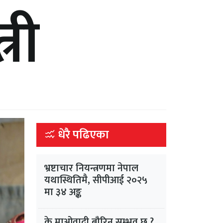
री
धेरै पढिएका
भ्रष्टाचार नियन्त्रणमा नेपाल
यथास्थितिमै, सीपीआई २०२५
मा ३४ अङ्क
के माओवादी बौरिन सम्भव छ ?