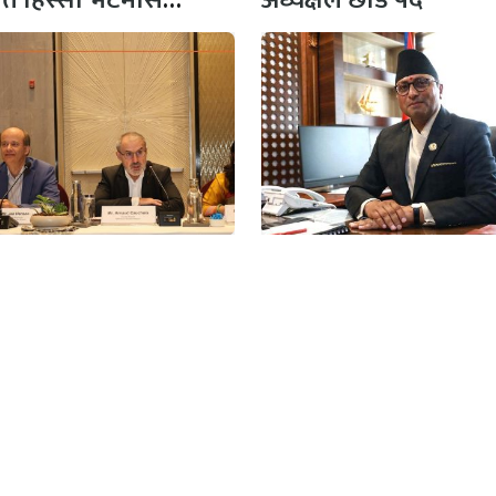
, १ खर्ब…
काे आर्थिक वृद्धिदर २.७
स्वकीय सचिवदेखि
शतमात्र हुने एडिबीकाे
सल्लाहकारसम्मको सुवि
पण
खारेज
क/सञ्चालक
अतिथि सम्पादक
िकारी
धर्मेन्द्र कर्ण