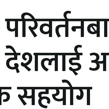
परिवर्तनब
त देशलाई आ
िक सहयोग