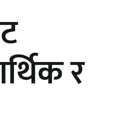
ाट
र्थिक र