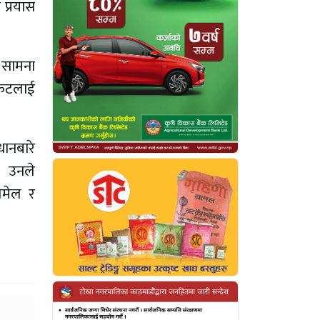
 प्रयास
ो सामना
संकटलाई
ानबारे
 । उनले
लमेल र