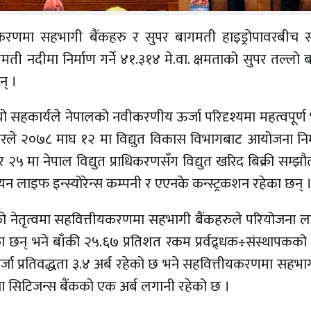
ीयकरणमा सहभागी बैंकहरु र सुपर बागमती हाइड्रोपावरबीच स
ी नदीमा निर्माण गर्ने ४१.३१४ मे.वा. क्षमताको सुपर तल्लो
न् ।
 सहकार्यले नेपालको नवीकरणीय ऊर्जा परिदृश्यमा महत्वपूर्ण
ावरले २०७८ माघ १२ मा विद्युत विकास विभागबाट आयोजना निर
५ मा नेपाल विद्युत प्राधिकरणसँग विद्युत खरिद बिक्री सम्झ
न लाइफ इन्स्योरेन्स कम्पनी र एएनके कन्स्ट्रकशन रहेका छन् 
इजको नेतृत्वमा सहवित्तीयकरणमा सहभागी बैंकहरुले परियोजना
का छन् भने बाँकी २५.६७ प्रतिशत रकम प्रर्वद्र्धक÷संस्थापकक
र्जा प्रतिवद्धता ३.४ अर्ब रहेको छ भने सहवित्तीयकरणमा सहभा
तथा सिटिजन्स बैंकको एक अर्ब लगानी रहेको छ ।