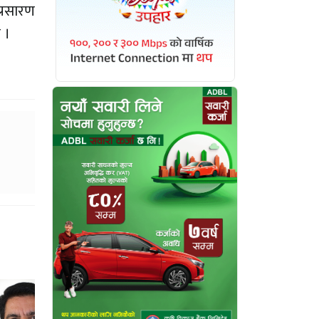
प्रसारण
 ।