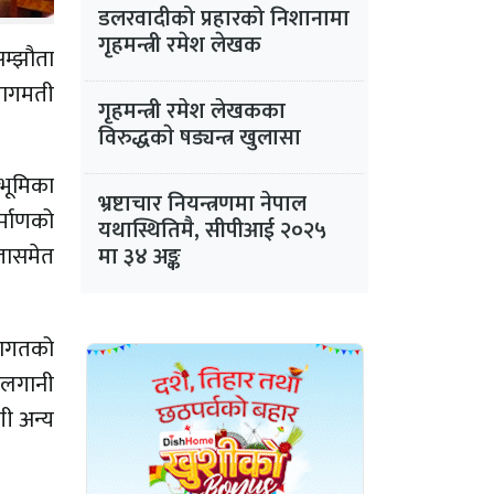
डलरवादीको प्रहारको निशानामा
गृहमन्त्री रमेश लेखक
म्झौता
 बागमती
गृहमन्त्री रमेश लेखकका
विरुद्धकाे षड्यन्त्र खुलासा
 भूमिका
भ्रष्टाचार नियन्त्रणमा नेपाल
्माणको
यथास्थितिमै, सीपीआई २०२५
ौतासमेत
मा ३४ अङ्क
।
 लागतको
ो लगानी
गी अन्य