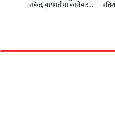
संकेत, बागमतीमा कारोबार
प्रति
मूल्य सबैभन्दा उच्च
प्रक्षे
अनामनगर, काठमाण्डौँ
प्रकाश
सूचना विभाग दर्ता नं :
सीता अध
४६०५-२०८०/२०८१
व्यवस्थ
सम्पर्क
: +९७७ ९८५१११९५०४
शंकर ति
इमेल
: samayabaddh@gmail.com