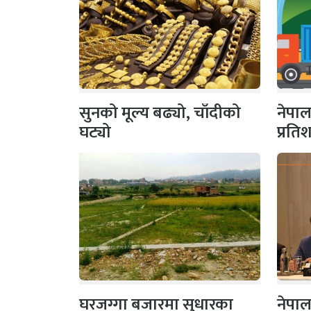
सुनको मूल्य बढ्यो, चाँदीको
नेपाल
घट्यो
प्रति
तेलको
घरजग्गा बजारमा सुधारका
नेपाल