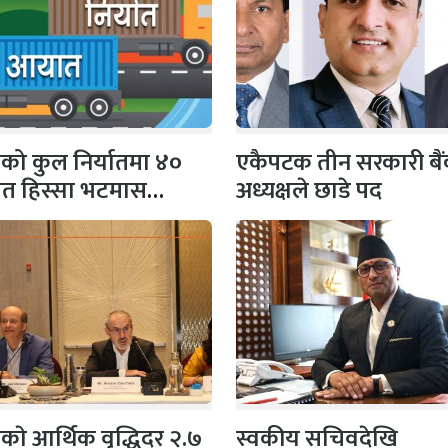
को कुल निर्यातमा ४०
एकैपटक तीन सरकारी बै
शत हिस्सा भटमास
अध्यक्षले छाडे पद
, १ खर्ब…
काे आर्थिक वृद्धिदर २.७
स्वकीय सचिवदेखि