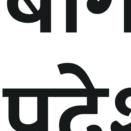
बा
प्रद