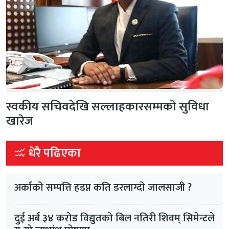
स्वकीय सचिवदेखि सल्लाहकारसम्मको सुविधा
खारेज
धेरै पढिएका
अर्काको सम्पत्ति हडप्न कति डरलाग्दो जालसाजी ?
दुई अर्ब ३४ करोड विद्युतको बिल नतिरी शिवम् सिमेन्टले