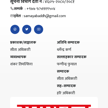
सूचना विभाग दर्ता नं :
४६०५-२०८०/२०८१
सम्पर्क
: +९७७ ९८५१११९५०४
इमेल
: samayabaddh@gmail.com
प्रकाशक/सञ्चालक
अतिथि सम्पादक
सीता अधिकारी
धर्मेन्द्र कर्ण
व्यवस्थापक
सल्लाहकार सम्पादक
शंकर तिमल्सिना
फणीन्द्र फुयाल
सम्पादक
सीता अधिकारी
सह–सम्पादक
हरि अधिकारी