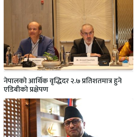
नेपालकाे आर्थिक वृद्धिदर २.७ प्रतिशतमात्र हुने
एडिबीकाे प्रक्षेपण