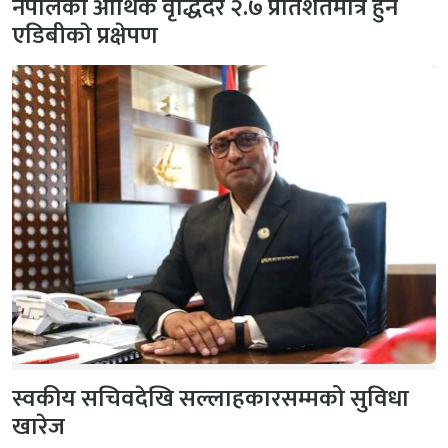
नेपालकाे आर्थिक वृद्धिदर २.७ प्रतिशतमात्र हुने
एडिबीकाे प्रक्षेपण
स्वकीय सचिवदेखि सल्लाहकारसम्मको सुविधा
खारेज