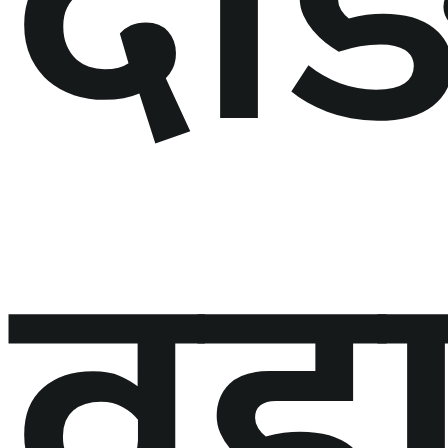
दा
वडा