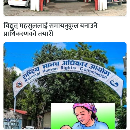
विद्युत् महसुललाई समायनुकूल बनाउने
प्राधिकरणको तयारी