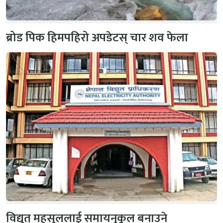
ब्रोड पिक हिमपहिरो अपडेटस् चार शव फेला
विद्युत् महसुललाई समायनुकूल बनाउने