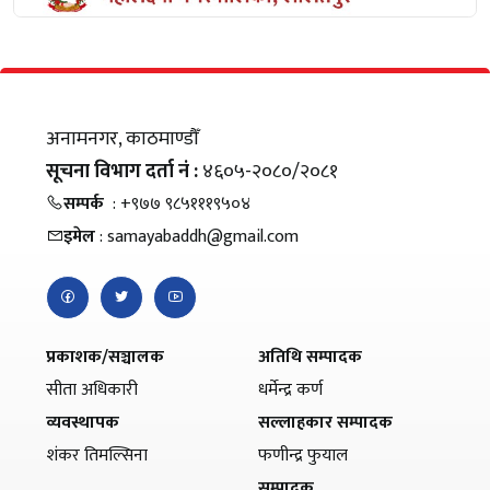
अनामनगर, काठमाण्डौँ
सूचना विभाग दर्ता नं :
४६०५-२०८०/२०८१
सम्पर्क
: +९७७ ९८५१११९५०४
इमेल
: samayabaddh@gmail.com
प्रकाशक/सञ्चालक
अतिथि सम्पादक
सीता अधिकारी
धर्मेन्द्र कर्ण
व्यवस्थापक
सल्लाहकार सम्पादक
शंकर तिमल्सिना
फणीन्द्र फुयाल
सम्पादक