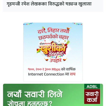
गृहमन्त्री रमेश लेखकका विरुद्धकाे षड्यन्त्र खुलासा