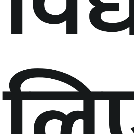
विद्
लि