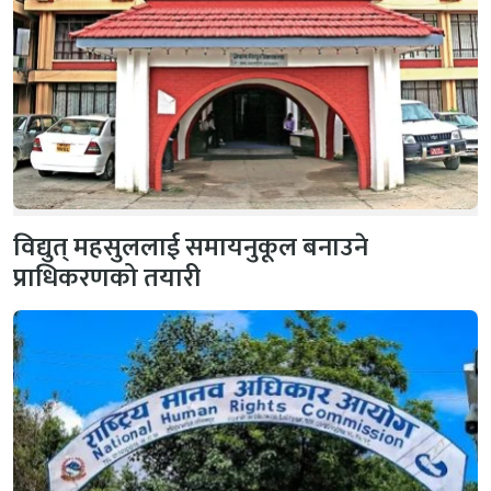
विद्युत् महसुललाई समायनुकूल बनाउने
प्राधिकरणको तयारी