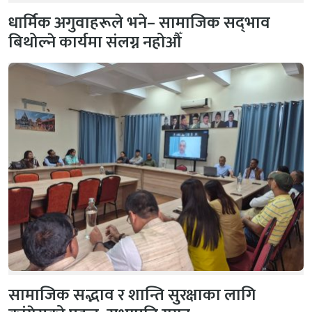
धार्मिक अगुवाहरूले भने– सामाजिक सद्‌भाव
बिथोल्ने कार्यमा संलग्न नहोऔँ
सामाजिक सद्भाव र शान्ति सुरक्षाका लागि