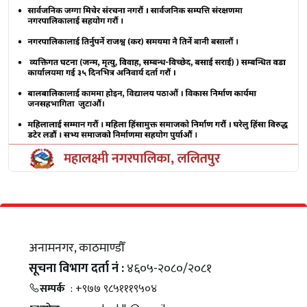
अनामनगर, काठमाण्डौँ
सूचना विभाग दर्ता नं :
४६०५-२०८०/२०८१
सम्पर्क
: +९७७ ९८५१११९५०४