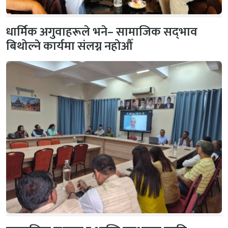
धार्मिक अगुवाहरूले भने– सामाजिक सद्‌भाव
बिथोल्ने कार्यमा संलग्न नहोऔँ