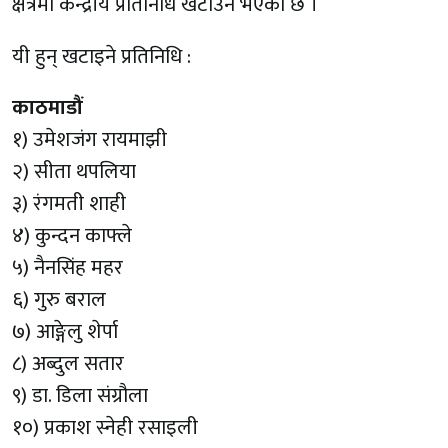
क्षेत्रमा केन्द्रीय प्रतिनिधि खटाउने भएको छ ।
यी हुन् खटाइने प्रतिनिधि :
काठमाडौं
१) उमेशजंग रायमाझी
२) सीता थपलिया
३) रंगमती शाही
४) कुन्दन काफ्ले
५) नैनसिंह महर
६) गुरु बराल
७) आङ्गेलु शेर्पा
८) अब्दुल सतार
९) डा. डिला संग्रौला
१०) प्रकाश स्नेही रसाइली