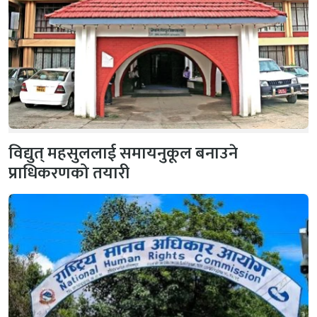
विद्युत् महसुललाई समायनुकूल बनाउने
प्राधिकरणको तयारी