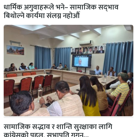
धार्मिक अगुवाहरूले भने– सामाजिक सद्‌भाव
बिथोल्ने कार्यमा संलग्न नहोऔँ
सामाजिक सद्भाव र शान्ति सुरक्षाका लागि
कांग्रेसको पहल, सभापति गगन…