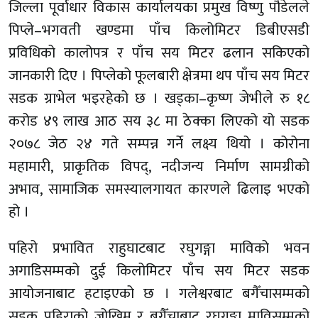
जिल्ला पूर्वाधार विकास कार्यालयका प्रमुख विष्णु पौडेलले
पिप्ले–भगवती खण्डमा पाँच किलोमिटर डिबीएसडी
प्रविधिको कालोपत्र र पाँच सय मिटर ढलान सकिएको
जानकारी दिए । पिप्लेको फूलबारी क्षेत्रमा थप पाँच सय मिटर
सडक ग्राभेल भइरहेको छ । खड्का–कृष्ण जेभीले रु १८
करोड ४९ लाख आठ सय ३८ मा ठेक्का लिएको यो सडक
२०७८ जेठ २४ गते सम्पन्न गर्ने लक्ष्य थियो । कोरोना
महामारी, प्राकृतिक विपद्, नदीजन्य निर्माण सामग्रीको
अभाव, सामाजिक समस्यालगायत कारणले ढिलाइ भएको
हो ।
पहिरो प्रभावित राहुघाटबाट रघुगङ्गा माविको भवन
अगाडिसम्मको दुई किलोमिटर पाँच सय मिटर सडक
आयोजनाबाट हटाइएको छ । गलेश्वरबाट बगैँचासम्मको
सडक पहिराको जोखिम र बगैँचाबाट रघुगङ्गा माविसम्मको