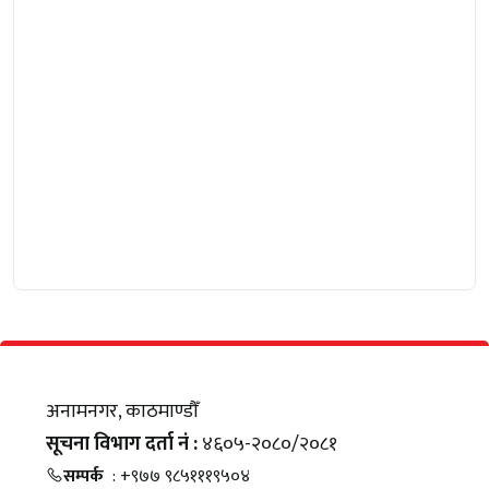
अनामनगर, काठमाण्डौँ
सूचना विभाग दर्ता नं :
४६०५-२०८०/२०८१
सम्पर्क
: +९७७ ९८५१११९५०४