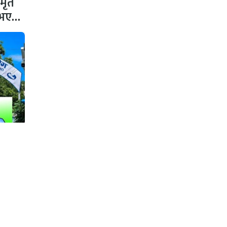
 मृत
 नभएको
नलाई
गको