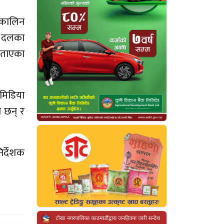
्कालिन
ुढ दलका
 बताएका
मिडिया
 छन् र
िर्देशक