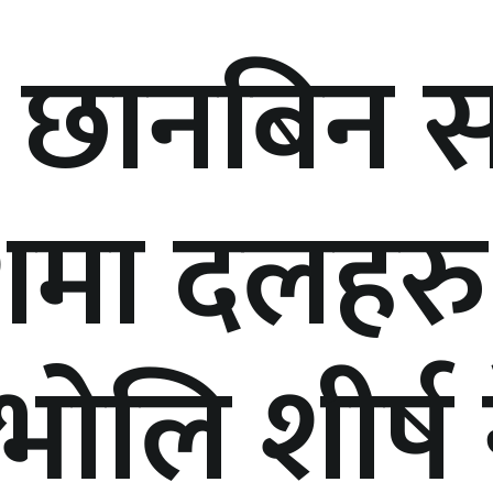
 छानबिन 
देशमा दलहर
ोलि शीर्ष