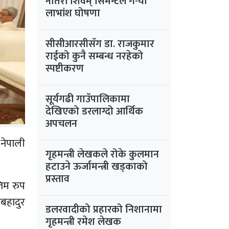
नतिरी शिवम् सिमेन्टले ग-यो
लाभांश घोषणा
सीसीआरसीसँग डा. राजकुमार
राईको कुनै सम्बन्ध नरहेको
स्पष्टीकरण
सूर्यगढी गाउँपालिकामा
देखिएको डरलाग्दो आर्थिक
अपचलन
नेपाली
गृहमन्त्री लेखकले रोके कुलमान
हटाउने ऊर्जामन्त्री खड्काको
प्रस्ताव
िम रुप
रबहादुर
डलरवादीको प्रहारको निशानामा
गृहमन्त्री रमेश लेखक