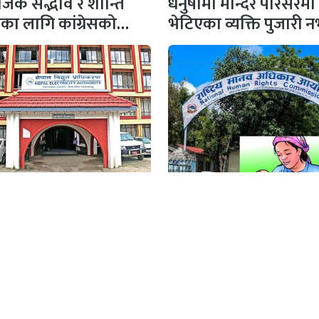
िक सद्भाव र शान्ति
धनुषामा मन्दिर परिसरमा
षाका लागि कांग्रेसको
भेटिएका व्यक्ति पुजारी
 सभापति गगन…
प्रहरीको स्पष्टिकरण
ुत् महसुललाई समायनुकूल
पत्नी सुत्केरी हुँदा श्रीमा
ने प्राधिकरणको तयारी
४५ दिन बिदा दिन आयो
सिफारिस
क/सञ्चालक
अतिथि सम्पादक