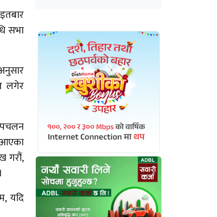
 आइतबार
िधि सभा
 अनुसार
त लगेर
 अपचलन
ा आएका
ख गरौं,
।
्म, यदि