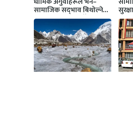
धार्मिक अगुवाहरूले भने–
सामाज
सामाजिक सद्‌भाव बिथोल्ने
सुरक्
कार्यमा संलग्न नहोऔँ
पहल,
ब्रोड पिक हिमपहिरो अपडेटस्
विद्य
चार शव फेला
बनाउ
अनामनगर, काठमाण्डौँ
प्रकाश