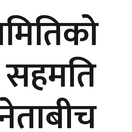
समितिको
ु सहमति
 नेताबीच