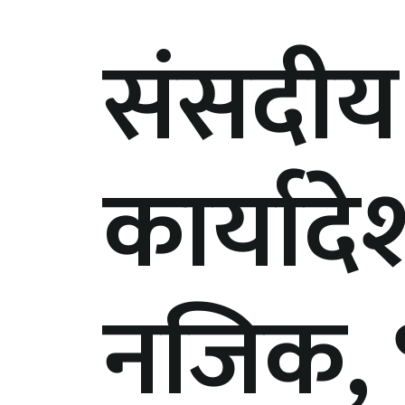
संसदीय
कार्या
नजिक, भ