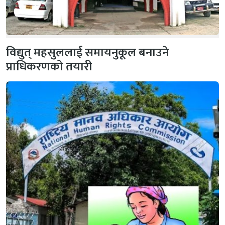
विद्युत् महसुललाई समायनुकूल बनाउने
प्राधिकरणको तयारी