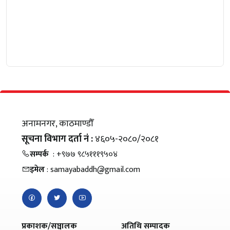
अनामनगर, काठमाण्डौँ
सूचना विभाग दर्ता नं :
४६०५-२०८०/२०८१
सम्पर्क
: +९७७ ९८५१११९५०४
इमेल
: samayabaddh@gmail.com
प्रकाशक/सञ्चालक
अतिथि सम्पादक