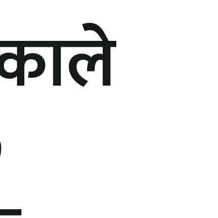
काले
७