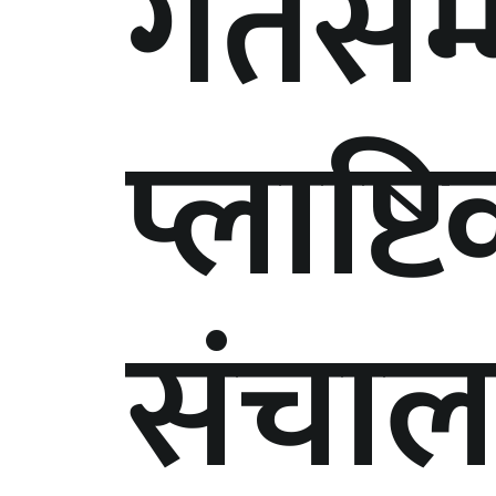
गतेसम्
प्लाष्
संचालन