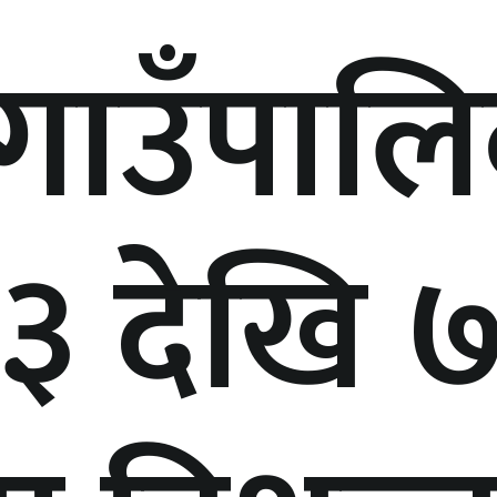
गाउँपालि
३ देखि 