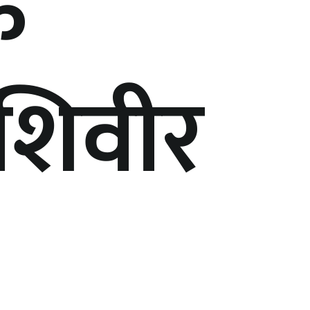
क
ी शिवीर