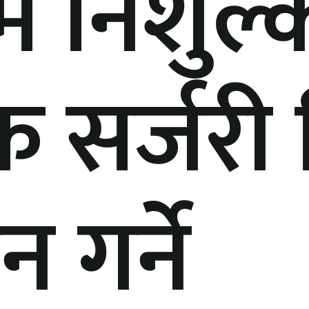
म निशुल्
टिक सर्जर
 गर्ने