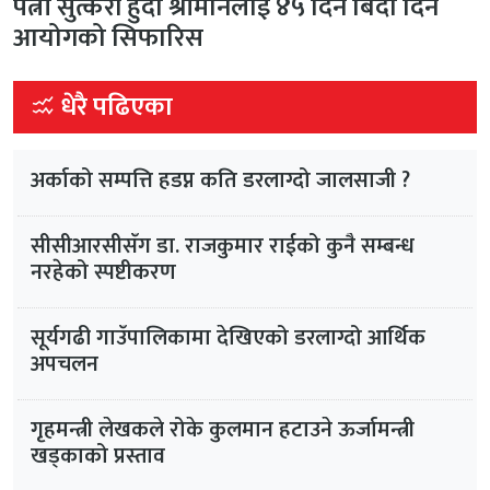
पत्नी सुत्केरी हुँदा श्रीमानलाई ४५ दिन बिदा दिन
आयोगको सिफारिस
धेरै पढिएका
अर्काको सम्पत्ति हडप्न कति डरलाग्दो जालसाजी ?
सीसीआरसीसँग डा. राजकुमार राईको कुनै सम्बन्ध
नरहेको स्पष्टीकरण
सूर्यगढी गाउँपालिकामा देखिएको डरलाग्दो आर्थिक
अपचलन
गृहमन्त्री लेखकले रोके कुलमान हटाउने ऊर्जामन्त्री
खड्काको प्रस्ताव