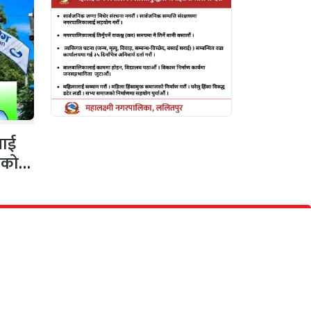
नलाई
गको