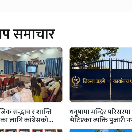
थप समाचार
िक सद्भाव र शान्ति
धनुषामा मन्दिर परिसरमा
षाका लागि कांग्रेसको
भेटिएका व्यक्ति पुजारी
 सभापति गगन…
प्रहरीको स्पष्टिकरण