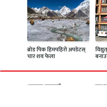
ब्रोड पिक हिमपहिरो अपडेटस्
विद्य
चार शव फेला
बनाउ
अनामनगर, काठमाण्डौँ
प्रकाश
सूचना विभाग दर्ता नं :
सीता अध
४६०५-२०८०/२०८१
व्यवस्थ