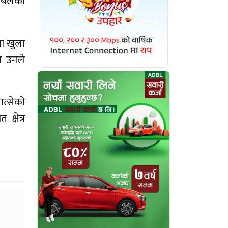
री बलका
मा खुला
ा उनले
त्सेको
क्षेत्र