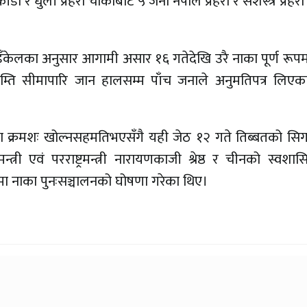
ा र धुली प्रहरी चौकीबाट ५ जना नेपाल प्रहरी र सशस्त्र प्रह
ुइँकेलका अनुसार आगामी असार १६ गतेदेखि उरै नाका पूर्ण रूप
िम्ति सीमापारि जान हालसम्म पाँच जनाले अनुमतिपत्र लिएक
क्रमशः खोल्नसहमतिभएसँगै यही जेठ १२ गते तिब्बतको सिगा
्री एवं परराष्ट्रमन्त्री नारायणकाजी श्रेष्ठ र चीनको स्वशासित 
पमा नाका पुनःसञ्चालनको घोषणा गरेका थिए।