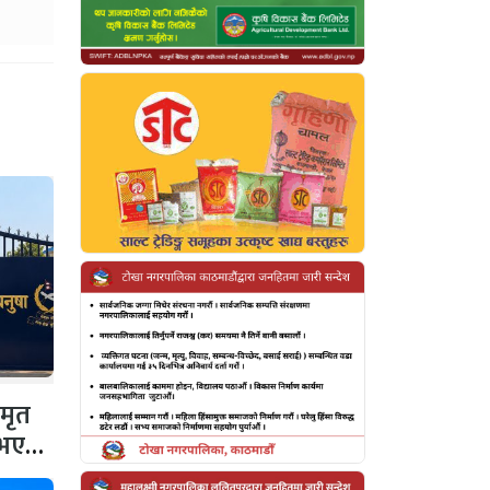
 मृत
 नभएको