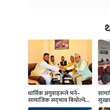
धार्मिक अगुवाहरूले भने–
सामाज
सामाजिक सद्‌भाव बिथोल्ने
सुरक्
कार्यमा संलग्न नहोऔँ
पहल,