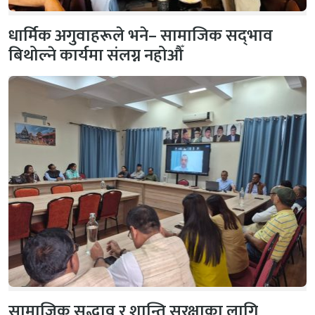
धार्मिक अगुवाहरूले भने– सामाजिक सद्‌भाव
बिथोल्ने कार्यमा संलग्न नहोऔँ
सामाजिक सद्भाव र शान्ति सुरक्षाका लागि