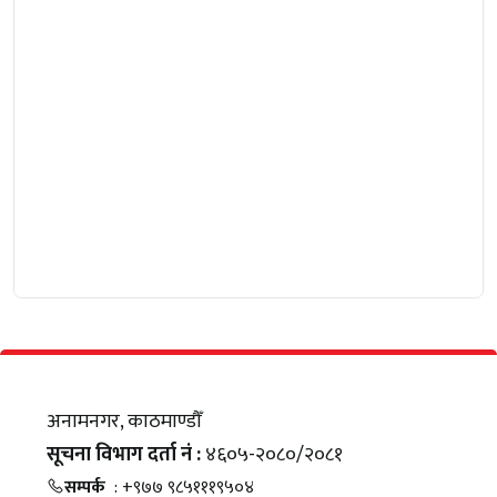
अनामनगर, काठमाण्डौँ
सूचना विभाग दर्ता नं :
४६०५-२०८०/२०८१
सम्पर्क
: +९७७ ९८५१११९५०४