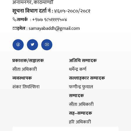
अनामनगर, काठमाण्डौँ
सूचना विभाग दर्ता नं :
४६०५-२०८०/२०८१
सम्पर्क
: +९७७ ९८५१११९५०४
इमेल
: samayabaddh@gmail.com
प्रकाशक/सञ्चालक
अतिथि सम्पादक
सीता अधिकारी
धर्मेन्द्र कर्ण
व्यवस्थापक
सल्लाहकार सम्पादक
शंकर तिमल्सिना
फणीन्द्र फुयाल
सम्पादक
सीता अधिकारी
सह–सम्पादक
हरि अधिकारी