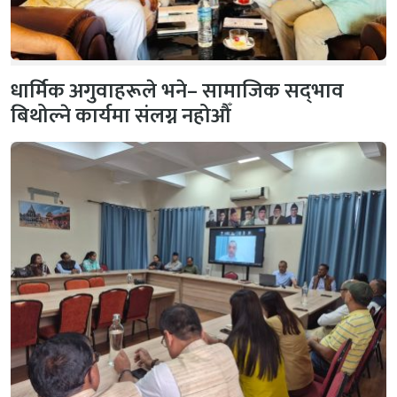
धार्मिक अगुवाहरूले भने– सामाजिक सद्‌भाव
बिथोल्ने कार्यमा संलग्न नहोऔँ