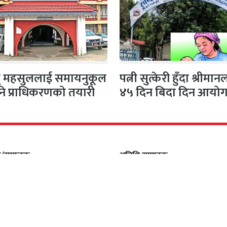
ुत् महसुललाई समायनुकूल
पत्नी सुत्केरी हुँदा श्रीमा
ने प्राधिकरणको तयारी
४५ दिन बिदा दिन आयो
सिफारिस
क/सञ्चालक
अतिथि सम्पादक
िकारी
धर्मेन्द्र कर्ण
ापक
सल्लाहकार सम्पादक
मल्सिना
फणीन्द्र फुयाल
सम्पादक