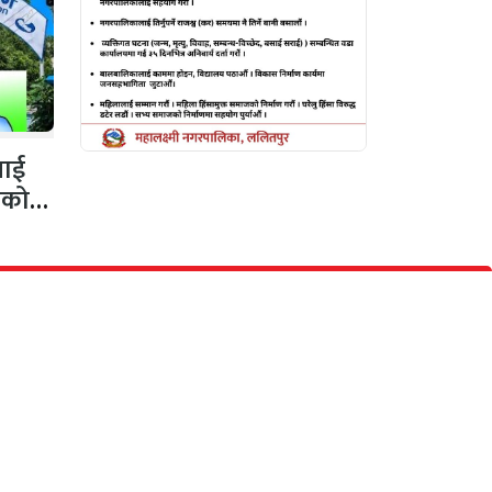
नलाई
गको