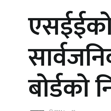
एसईईको 
सार्वजनिक 
बोर्डको न