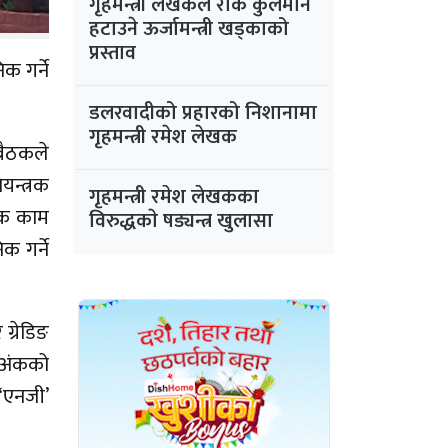
गृहमन्त्री लेखकले रोके कुलमान
हटाउने ऊर्जामन्त्री खड्काको
प्रस्ताव
क गर्ने
डलरवादीको प्रहारको निशानामा
गृहमन्त्री रमेश लेखक
 बैठकले
यन्त्रक
गृहमन्त्री रमेश लेखकका
धिक काम
विरुद्धकाे षड्यन्त्र खुलासा
क गर्ने
ग्रेडिङ
५ अंकको
‘एनजी’