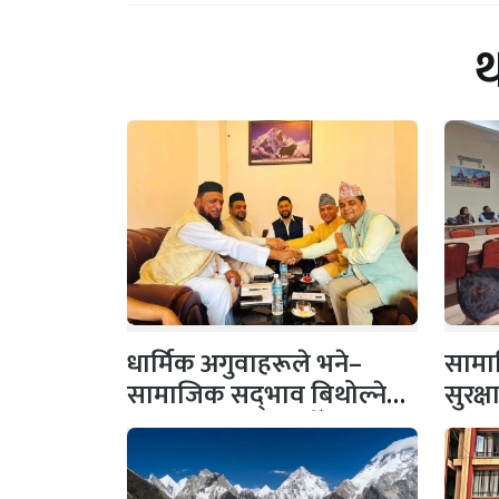
धार्मिक अगुवाहरूले भने–
सामाज
सामाजिक सद्‌भाव बिथोल्ने
सुरक्
कार्यमा संलग्न नहोऔँ
पहल,