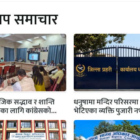
थप समाचार
िक सद्भाव र शान्ति
धनुषामा मन्दिर परिसरमा
षाका लागि कांग्रेसको
भेटिएका व्यक्ति पुजारी
 सभापति गगन…
प्रहरीको स्पष्टिकरण