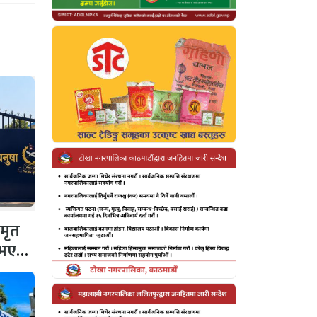
 मृत
 नभएको