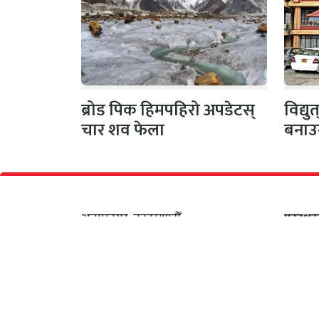
ब्रोड पिक हिमपहिरो अपडेटस्
विद्य
चार शव फेला
बनाउ
अनामनगर, काठमाण्डौँ
प्रकाश
सूचना विभाग दर्ता नं :
सीता अध
४६०५-२०८०/२०८१
व्यवस्थ
सम्पर्क
: +९७७ ९८५१११९५०४
शंकर ति
इमेल
: samayabaddh@gmail.com