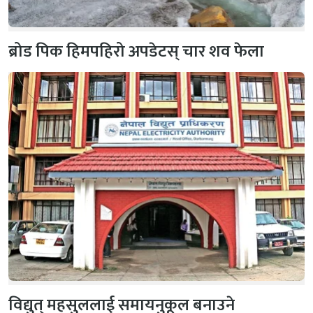
ब्रोड पिक हिमपहिरो अपडेटस् चार शव फेला
विद्युत् महसुललाई समायनुकूल बनाउने