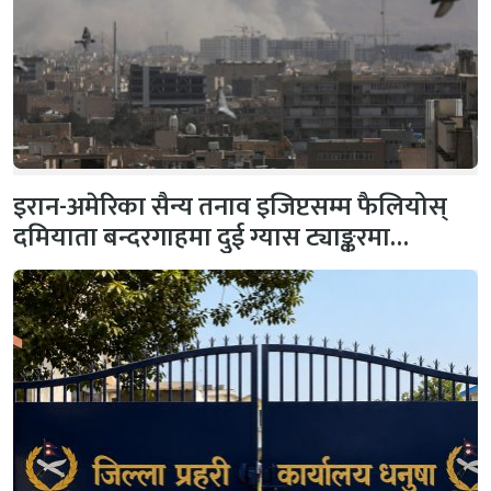
इरान-अमेरिका सैन्य तनाव इजिप्टसम्म फैलियोस्
दमियाता बन्दरगाहमा दुई ग्यास ट्याङ्करमा…