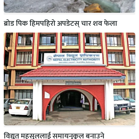
ब्रोड पिक हिमपहिरो अपडेटस् चार शव फेला
विद्युत् महसुललाई समायनुकूल बनाउने