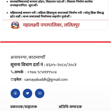
अनामनगर, काठमाण्डौँ
सूचना विभाग दर्ता नं :
४६०५-२०८०/२०८१
सम्पर्क
: +९७७ ९८५१११९५०४
इमेल
: samayabaddh@gmail.com
प्रकाशक/सञ्चालक
अतिथि सम्पादक