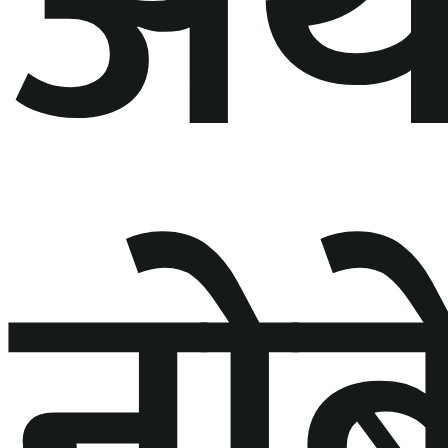
अर्
नो