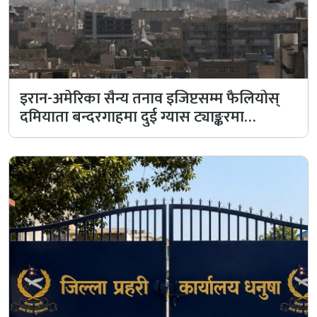
इरान-अमेरिका सैन्य तनाव इजिप्टसम्म फैलियोस्
दमियाता बन्दरगाहमा दुई ग्यास ट्याङ्करमा…