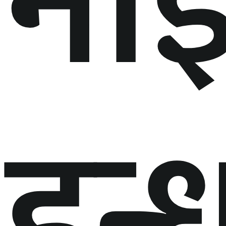
नाइ
इन्