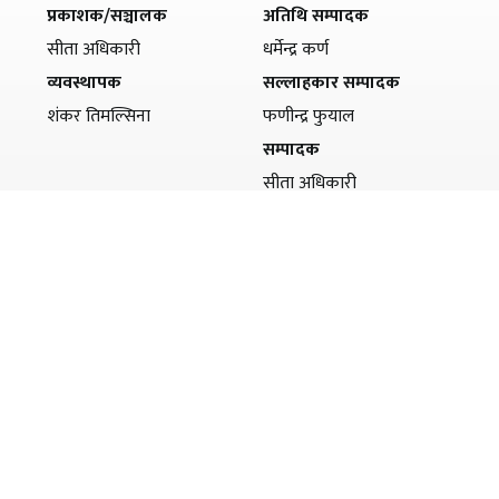
प्रकाशक/सञ्चालक
अतिथि सम्पादक
सीता अधिकारी
धर्मेन्द्र कर्ण
व्यवस्थापक
सल्लाहकार सम्पादक
शंकर तिमल्सिना
फणीन्द्र फुयाल
सम्पादक
सीता अधिकारी
सह–सम्पादक
हरि अधिकारी
© Copyright 2026 Samayabaddha - All Rights Reserved.