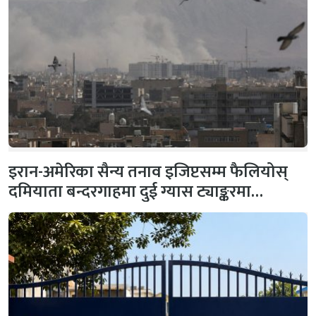
इरान-अमेरिका सैन्य तनाव इजिप्टसम्म फैलियोस्
दमियाता बन्दरगाहमा दुई ग्यास ट्याङ्करमा…