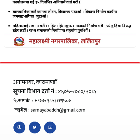
अनामनगर, काठमाण्डौँ
सूचना विभाग दर्ता नं :
४६०५-२०८०/२०८१
सम्पर्क
: +९७७ ९८५१११९५०४
इमेल
: samayabaddh@gmail.com