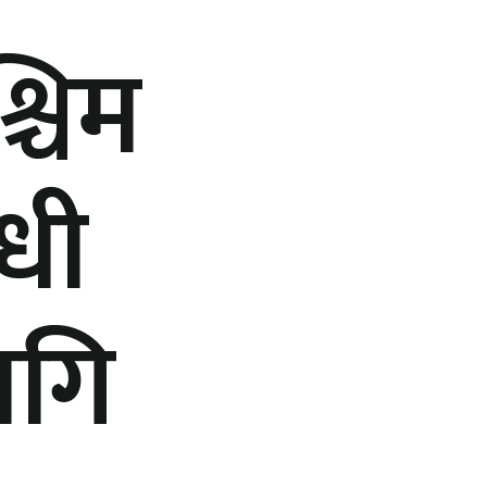
चिम
ँधी
ागि