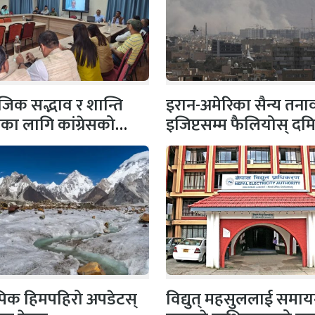
िक सद्भाव र शान्ति
इरान-अमेरिका सैन्य तना
षाका लागि कांग्रेसको
इजिप्टसम्म फैलियोस् दम
 सभापति गगन…
बन्दरगाहमा दुई ग्यास
ट्याङ्करमा…
 पिक हिमपहिरो अपडेटस्
विद्युत् महसुललाई समाय