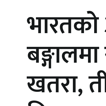
भारतको 
बङ्गालमा
खतरा, त