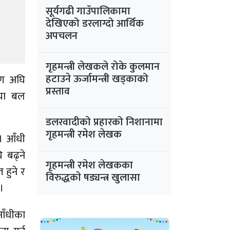
सूर्यगढी गाउँपालिकामा
देखिएको डरलाग्दो आर्थिक
अपचलन
गृहमन्त्री लेखकले रोके कुलमान
हटाउने ऊर्जामन्त्री खड्काको
रण अघि
प्रस्ताव
िया बल
डलरवादीको प्रहारको निशानामा
गृहमन्त्री रमेश लेखक
। आँधी
ि बढ्ने
गृहमन्त्री रमेश लेखकका
 हुने र
विरुद्धकाे षड्यन्त्र खुलासा
।
 आँधीका