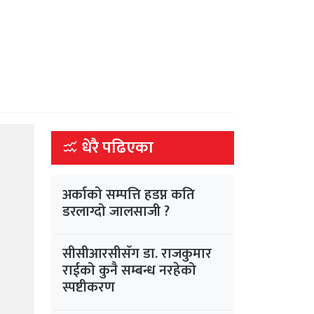
धेरै पढिएका
अर्काको सम्पत्ति हडप्न कति
डरलाग्दो जालसाजी ?
सीसीआरसीसँग डा. राजकुमार
राईको कुनै सम्बन्ध नरहेको
स्पष्टीकरण