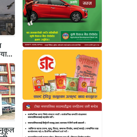
व
ियाता
नुकूल