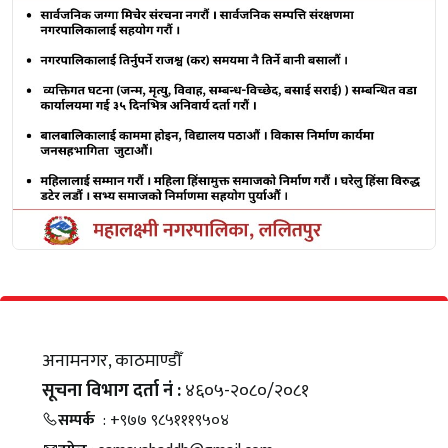
अनामनगर, काठमाण्डौँ
सूचना विभाग दर्ता नं :
४६०५-२०८०/२०८१
सम्पर्क
: +९७७ ९८५१११९५०४