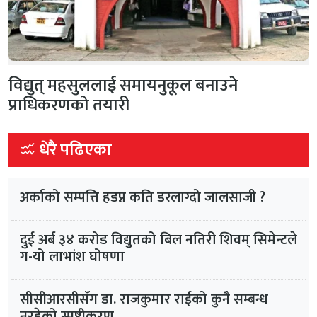
विद्युत् महसुललाई समायनुकूल बनाउने
प्राधिकरणको तयारी
धेरै पढिएका
अर्काको सम्पत्ति हडप्न कति डरलाग्दो जालसाजी ?
दुई अर्ब ३४ करोड विद्युतको बिल नतिरी शिवम् सिमेन्टले
ग-यो लाभांश घोषणा
सीसीआरसीसँग डा. राजकुमार राईको कुनै सम्बन्ध
नरहेको स्पष्टीकरण