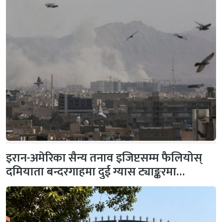
इरान-अमेरिका सैन्य तनाव इजिप्टसम्म फैलियोस्
दमियाता बन्दरगाहमा दुई ग्यास ट्याङ्करमा…