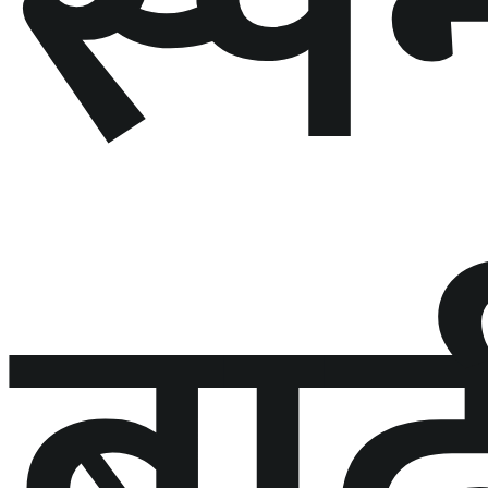
स्प
बा