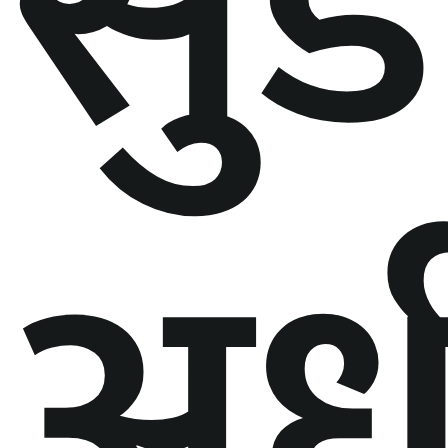
सुड
अर्