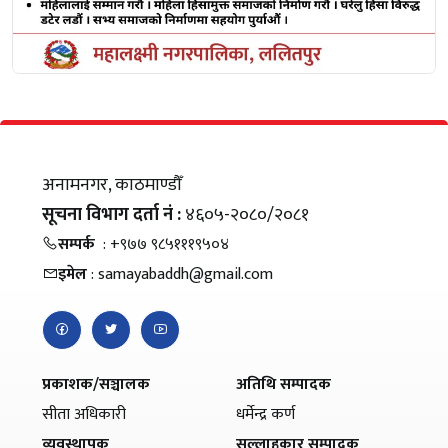
अनामनगर, काठमाण्डौँ
सूचना विभाग दर्ता नं :
४६०५-२०८०/२०८१
सम्पर्क
: +९७७ ९८५१११९५०४
इमेल
: samayabaddh@gmail.com
प्रकाशक/सञ्चालक
अतिथि सम्पादक
सीता अधिकारी
धर्मेन्द्र कर्ण
व्यवस्थापक
सल्लाहकार सम्पादक