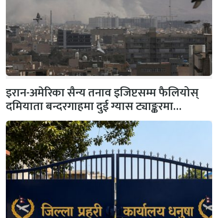
इरान-अमेरिका सैन्य तनाव इजिप्टसम्म फैलियोस्
दमियाता बन्दरगाहमा दुई ग्यास ट्याङ्करमा…