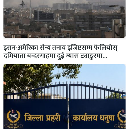
इरान-अमेरिका सैन्य तनाव इजिप्टसम्म फैलियोस्
दमियाता बन्दरगाहमा दुई ग्यास ट्याङ्करमा…