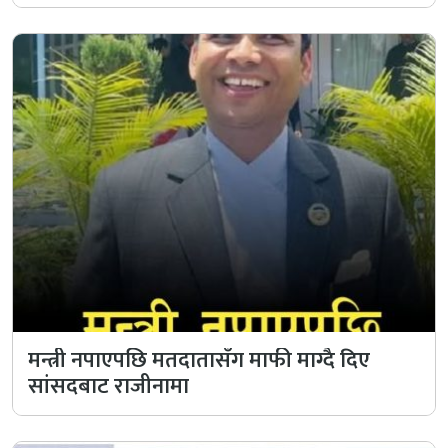
मन्त्री नपाएपछि मतदातासँग माफी माग्दै दिए
सांसदबाट राजीनामा