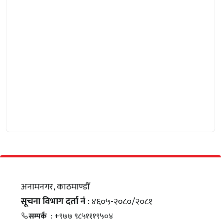
अनामनगर, काठमाण्डौँ
सूचना विभाग दर्ता नं :
४६०५-२०८०/२०८१
सम्पर्क
: +९७७ ९८५१११९५०४