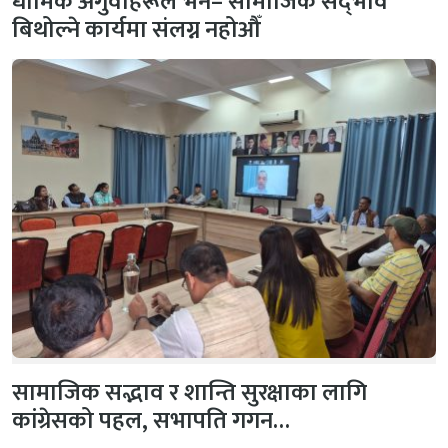
धार्मिक अगुवाहरूले भने– सामाजिक सद्‌भाव
बिथोल्ने कार्यमा संलग्न नहोऔँ
सामाजिक सद्भाव र शान्ति सुरक्षाका लागि
कांग्रेसको पहल, सभापति गगन…