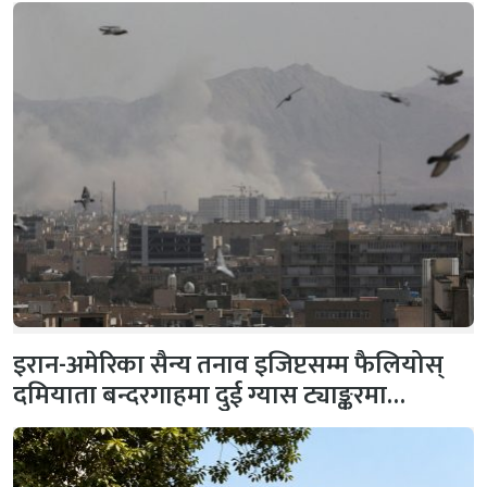
इरान-अमेरिका सैन्य तनाव इजिप्टसम्म फैलियोस्
दमियाता बन्दरगाहमा दुई ग्यास ट्याङ्करमा…