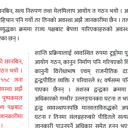
िको छानबिन, सत्य निरुपण तथा मेलमिलाप आयोग त गठन भयो । 
ो पहिचान पनि गर्यो तर तिनको अवस्था अझै जानकारीमा छैन । त
 जनयुद्धका क्रममा राज्य पक्षबाट बेपत्ता पारिएकाहरुको अवस
ेका छन् ।
शान्ति प्रक्रियालाई व्यवस्थित रुपमा टुङ्गोमा 
िको छानबिन,
आयोग गठन, कानुन निर्माण पनि गरियएको थ
गठन भयो ।
कानुनी विरोधाभाष एवम् राजनीतिक दा
र ५५८ जना
द्वन्द्वपीडित व्यक्ति र परिवारले १८ वर्षसम्म प
अवस्था अझै
पाएका छैनन् । सशस्त्र द्वन्द्वका क्रमम
ी पुष्पकमल
अधिकारको गम्भीर उल्लङ्घनकाा घटना त भए
ज्य पक्षबाट
द्वन्द्व व्यवस्थापनपछि मानवताविरुद्धको अ
जानकारीमा
घटना र तिनमा संलग्नहरुबारे पीडितले सत्य
 ।
जानकारी पाउनुपर्ने अधिकार समेत हनन् भए