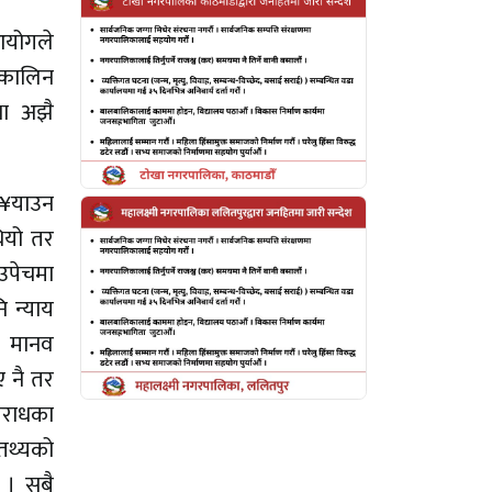
आयोगले
त्कालिन
्था अझै
पु¥याउन
ियो तर
उपेचमा
नि न्याय
ा मानव
 नै तर
पराधका
तथ्यको
 । सबै