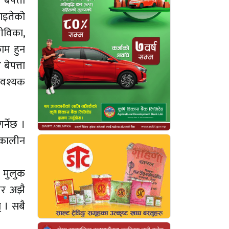
बेपत्ता
ाइतेको
ीविका,
काम हुन
ेपत्ता
आवश्यक
्नेछ ।
णकालीन
ै मुलुक
 तर अझै
् । सबै