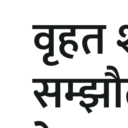
वृहत 
सम्झौ