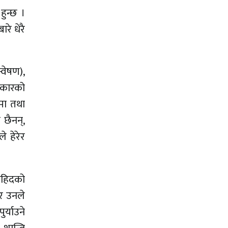
ुन्छ ।
रे धेरै
्वेषण),
िकारको
ुमा तथा
 छैनन्,
े हेरेर
 सहिदको
तर उनले
र्याउने