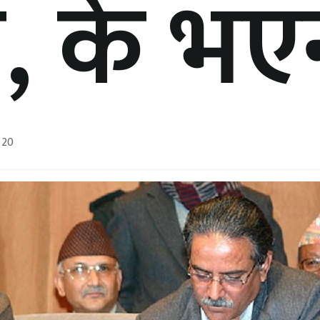
, के भए
 20