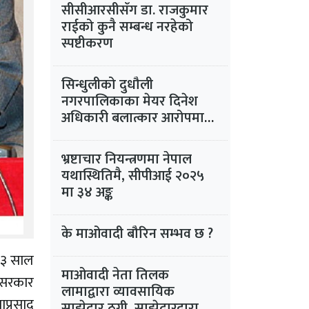
सीसीआरसीसँग डा. राजकुमार
राईको कुनै सम्बन्ध नरहेको
स्पष्टीकरण
सिन्धुलीको दुधौली
नगरपालिकाका मेयर दिनेश
अधिकारी बलात्कार आरोपमा
फरार
भ्रष्टाचार नियन्त्रणमा नेपाल
यथास्थितिमै, सीपीआई २०२५
मा ३४ अङ्क
के माओवादी बौरिन सम्भव छ ?
०६३ साल
माओवादी नेता तिलक
त सरकार
लामाद्वारा व्यावसायिक
ाप्रसाद
साझेदार ठगी, साझेदारद्वारा