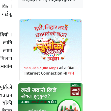
न्याय माग
ा थिए ।
गर्छन्,
थियो ।
ा लागि
। लामो
लमिलाप
ई आयोग
ूर्तिको
 बढाउन
 बाँकी