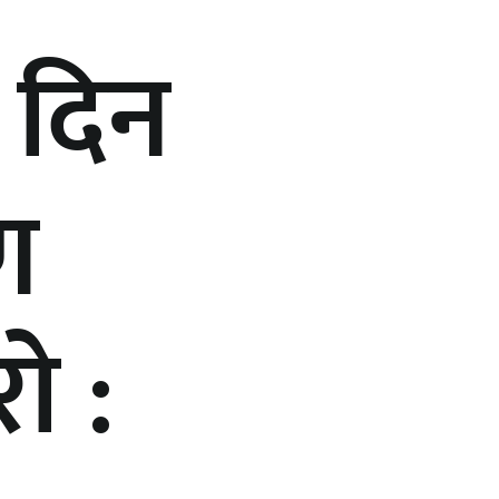
 दिन
ण
ाे :