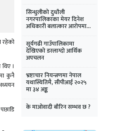
सिन्धुलीको दुधौली
नगरपालिकाका मेयर दिनेश
अधिकारी बलात्कार आरोपमा
फरार
ो रहेको
सूर्यगढी गाउँपालिकामा
देखिएको डरलाग्दो आर्थिक
अपचलन
ा थिए ।
भ्रष्टाचार नियन्त्रणमा नेपाल
ा कुनै
यथास्थितिमै, सीपीआई २०२५
अध्ययन
मा ३४ अङ्क
के माओवादी बौरिन सम्भव छ ?
 पछाडि