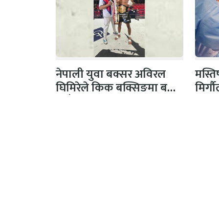
नेपाली युवा बक्सर अविरल
मस्ति
घिमिरेले किक बक्सिङमा बनाए
मिर्ग
नयाँ कीर्तिमान
अनामनगर, काठमाण्डौँ
प्रकाश
सूचना विभाग दर्ता नं :
सीता अध