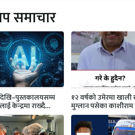
थप समाचार
गदेखि–पुस्तकालयसम्म
१२ वर्षको उमेरमा खाली खु
ई केन्द्रमा राख्दै
मुग्लान पसेका काशीराम
ल रूपान्तरण तीव्र
हेलिकप्टरमा…
ने रणनीतिमा चीन