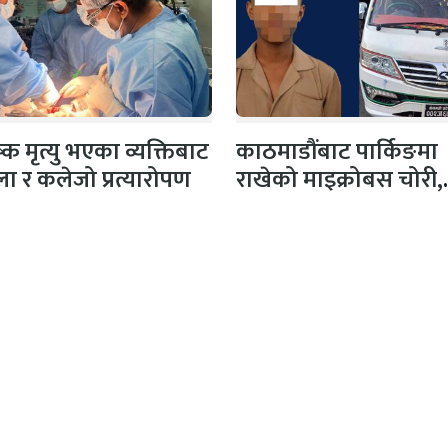
ष्क मृत्यु भएका व्यक्तिबाट
काठमाडौंबाट पार्किङमा
ौला र कलेजो प्रत्यारोपण
राखेको माइक्रोबस चोरी,
धादिङमा फेला
क/सञ्चालक
अतिथि सम्पादक
िकारी
धर्मेन्द्र कर्ण