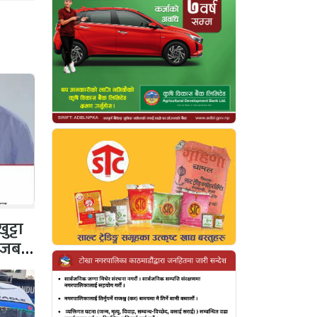
ट्टा
 जब