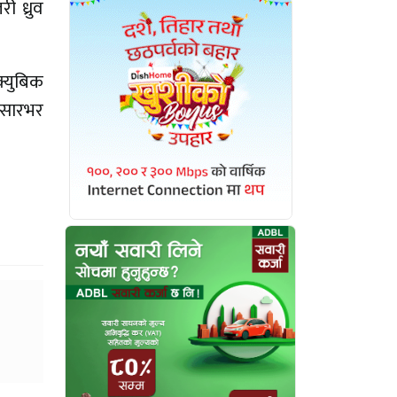
ी ध्रुव
क्युबिक
ंसारभर