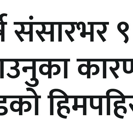
ष संसारभर ९
आउनुका कार
्डकाे हिमपहिर