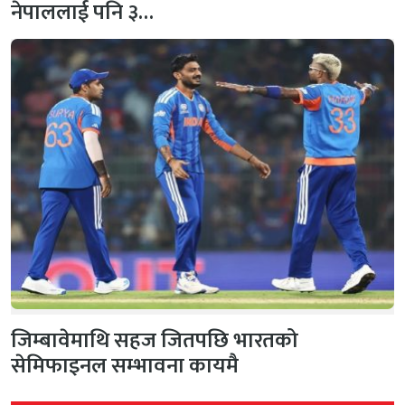
नेपाललाई पनि ३…
जिम्बावेमाथि सहज जितपछि भारतको
सेमिफाइनल सम्भावना कायमै