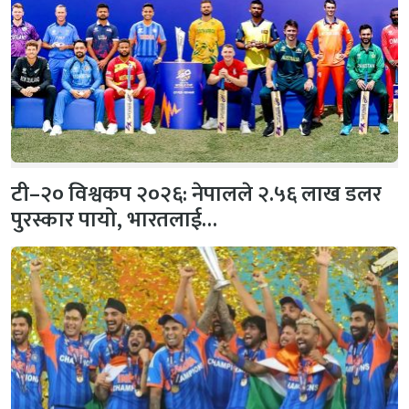
टी–२० विश्वकप २०२६: नेपालले २.५६ लाख डलर
पुरस्कार पायो, भारतलाई…