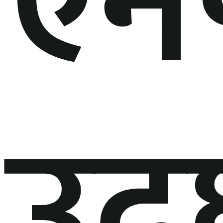
एन
उद