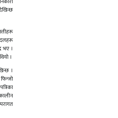
ानकारी
ेखिन्छ
्तीहरू
क दलहरू
द भए ।
थियो ।
िन्छ ।
फिन्जो
पत्रिका
्कालीन
म्परागत