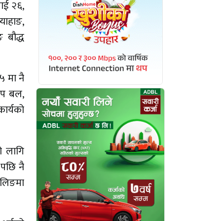
लाई २६,
्याहाङ,
 बौद्ध
५ मा नै
ाप बल,
कार्यको
ो लागि
पछि नै
जिलिङमा