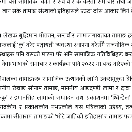
कहरूमा यस समितिका काम र सेवाबारे के कस्ता समाचार तथा ज
न जान सके तामाङ संस्थाको इतिहासले एउटा ठोस आकार लिने द
ा लेखक बुद्धिमान मोक्तान, सन्तवीर लामालगायतका तामाङ हस
न्त्रलाई ‘कु’ गरेर पञ्चायती व्यवस्था स्थापना गरेसँगै राजनीति
स्थाहरू पनि यसको मारमा परे अनि सामाजिक गतिविधिहरू बन्
नेवाः भाषाको समाचार र कार्यक्रम पनि २०२२ मा बन्द गरिएको 
 नेपालका तामाङहरू सामाजिक उत्थानको लागि उकुसमुकुस देख
 माननीय छेवाङ सोनाम तामाङ, माननीय आङदण्डी लामा र दावा 
्कु’ र इमानसिंह लामाको सम्पादन तथा प्रकाशनमा ‘थ्विन्डेल’ 
ादकीय र प्रकाशकीय नभएकोले यस पत्रिकाको उद्देश्य, तत
त्रिकामा सीताराम तामाङको ‘भोटे जातिको इतिहास’ र तामाङ पर