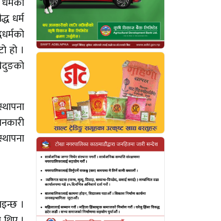
 धर्मको
्ध धर्म
धधर्मको
टो हो ।
घेदुङको
स्थापना
ानकारी
स्थापना
ाइन्छ ।
ा थिए ।