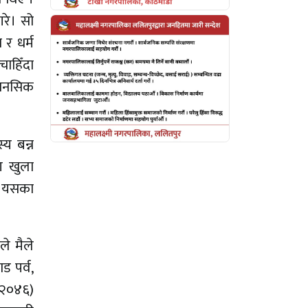
गरे। सो
 र धर्म
ाहिँदा
मानसिक
्य बन्न
ण खुला
े यसका
ले मैले
ड पर्व,
 (२०४६)