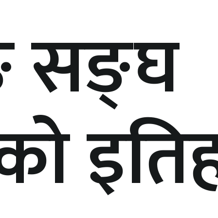
ङ सङ्घ
ाको इति