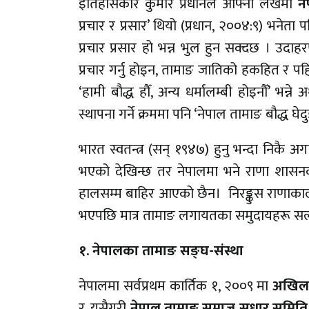
इतिहासकार कुमार प्रधानले आफ्नो लेखमा
न
प्रचार र प्रसार’ थियो (प्रधान, २००४:९) भनेता
प्रचार प्रसार हो भन्न भुल हुन सक्दछ । उदा
प्रचार गर्नु होइन, तामाङ जातिको हकहित र पहि
‘हामी बौद्ध हौँ, अन्य धर्मालम्बी होइनौँ’ भन
स्थापना गर्ने क्रममा पनि ‘नेपाल तामाङ बौद्ध घेद
भारत स्वतन्त्र (सन् १९४७) हुनु भन्दा निकै
भएको देखिन्छ तर नेपालमा भने राणा शासन
हालसम्म बाहिर आएको छैन। निरङ्कुस राणाकालक
भएपछि मात्र तामाङ लगायतका समुदायहरू सल्
१. नेपालका तामाङ सङ्घ-संस्था
नेपालमा सर्वप्रथम कार्तिक १, २००९ मा
अखिल न
र, यसैगरी
नेपाल तामाङ समाज सुधार समिति