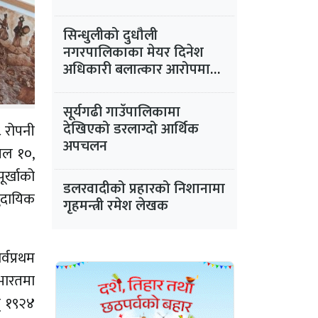
सिन्धुलीको दुधौली
नगरपालिकाका मेयर दिनेश
अधिकारी बलात्कार आरोपमा
फरार
सूर्यगढी गाउँपालिकामा
देखिएको डरलाग्दो आर्थिक
 रोपनी
अपचलन
रिल १०,
ूर्खाको
डलरवादीको प्रहारको निशानामा
ुदायिक
गृहमन्त्री रमेश लेखक
्वप्रथम
ारतमा
न् १९२४