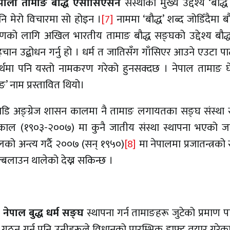
ेपाली तामाङ बौद्ध एसोसिएसन
संस्थाको मुख्य उद्देश्य ‘बौद्ध
 पनि मेरो विचारमा सो होइन ।
[7]
नाममा ‘बौद्ध’ शब्द जोडिँदैमा बौद
हरणको लागि अखिल भारतीय तामाङ बौद्ध सङ्घको उद्देश्य बौद्
चान उद्बोधन गर्नु हो । धर्म त जातिसँग गाँसिएर आउने एउटा पा
्ने अर्थमा पनि यस्तो नामकरण गरेको हुनसक्दछ । नेपाल तामाङ 
ुङ’ नाम प्रस्तावित थियो।
 अगाडि अङ्ग्रेज शासन कालमा नै तामाङ लगायतका सङ्घ संस्था 
काल (१९०३-२००७) मा कुनै जातीय संस्था स्थापना भएको ज
ो अन्त्य गर्दै २००७ (सन् १९५०)
[8]
मा नेपालमा प्रजातन्त्रको 
बलाउन थालेको देख्न सकिन्छ ।
ेपाल बुद्ध धर्म सङ्घ
स्थापना गर्न तामाङहरू जुटेको प्रमाण प
गठन गर्न पनि उनीहरूले विधानको प्रारम्भिक ड्राफ्ट तयार गरेक