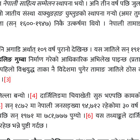
था
नेपाली साहित्य सम्मेलन
स्थापना भयो । अनि तीन वर्ष पछि जु
नो जातीय संस्था
याक्थुङहाङ चुम्लुङ
को स्थापना गर्‍यो (अमर तुम
ता (सन् १६००-१९४७) निकै उत्कर्षमा थियो । नेपाली तामाङ
अगाडि अर्थात् १०९ वर्ष पुरानो देखिन्छ । यस जातिले सन् १९१
इलिङ गुम्बा
निर्माण गरेको आधिकारिक अभिलेख पाइन्छ (प्रत
 पहिलो विश्वयुद्ध ताका नै विदेशमा पुगेर तामाङ जातिले ठोस 
 ।
[3]
ल्ला बन्यो ।
[4]
दार्जिलिङमा चियाखेती सुरु भएपछि कामक
5]
सन् १८७२ मा नेपाली जनसङ्ख्या ९४,७१२ रहेकोमा ३० वर्ष 
 पछि सन् १९७१ मा ७८१,७७७ पुग्यो ।
[6]
यस तथ्याङ्कले दार्
छ भन्ने पुष्टी गर्दछ ।