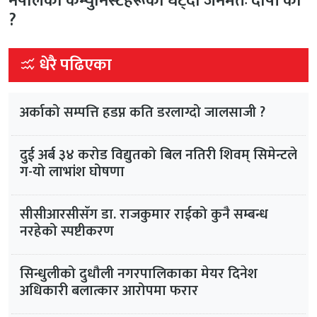
नेपालका कम्युनिस्टहरूको घट्दो जनमतः दोषी को
?
धेरै पढिएका
अर्काको सम्पत्ति हडप्न कति डरलाग्दो जालसाजी ?
दुई अर्ब ३४ करोड विद्युतको बिल नतिरी शिवम् सिमेन्टले
ग-यो लाभांश घोषणा
सीसीआरसीसँग डा. राजकुमार राईको कुनै सम्बन्ध
नरहेको स्पष्टीकरण
सिन्धुलीको दुधौली नगरपालिकाका मेयर दिनेश
अधिकारी बलात्कार आरोपमा फरार