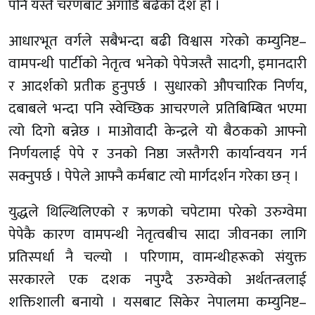
पनि यस्तै चरणबाट अगाडि बढेको देश हो ।
आधारभूत वर्गले सबैभन्दा बढी विश्वास गरेको कम्युनिष्ट–
वामपन्थी पार्टीको नेतृत्व भनेको पेपेजस्तै सादगी, इमानदारी
र आदर्शको प्रतीक हुनुपर्छ । सुधारको औपचारिक निर्णय,
दबाबले भन्दा पनि स्वेच्छिक आचरणले प्रतिबिम्बित भएमा
त्यो दिगो बन्नेछ । माओवादी केन्द्रले यो बैठकको आफ्नो
निर्णयलाई पेपे र उनको निष्ठा जस्तैगरी कार्यान्वयन गर्न
सक्नुपर्छ । पेपेले आफ्नै कर्मबाट त्यो मार्गदर्शन गरेका छन् ।
युद्धले थिल्थिलिएको र ऋणको चपेटामा परेको उरुग्वेमा
पेपेकै कारण वामपन्थी नेतृत्वबीच सादा जीवनका लागि
प्रतिस्पर्धा नै चल्यो । परिणाम, वामन्थीहरूको संयुक्त
सरकारले एक दशक नपुग्दै उरुग्वेको अर्थतन्त्रलाई
शक्तिशाली बनायो । यसबाट सिकेर नेपालमा कम्युनिष्ट–