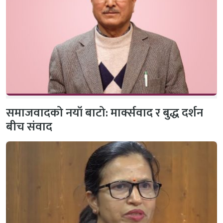
समाजवादको नयाँ बाटो: मार्क्सवाद र बुद्ध दर्शन
बीच संवाद