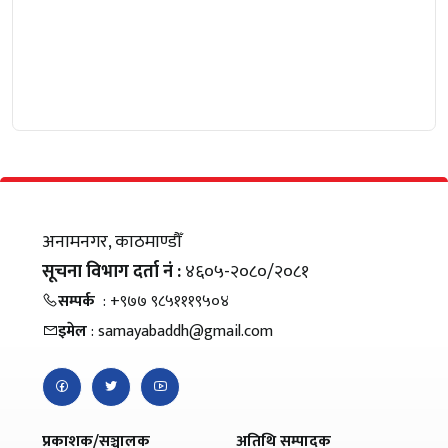
अनामनगर, काठमाण्डौँ
सूचना विभाग दर्ता नं :
४६०५-२०८०/२०८१
सम्पर्क
: +९७७ ९८५१११९५०४
इमेल
: samayabaddh@gmail.com
प्रकाशक/सञ्चालक
अतिथि सम्पादक