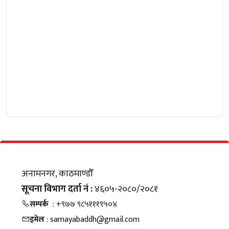
अनामनगर, काठमाण्डौँ
सूचना विभाग दर्ता नं :
४६०५-२०८०/२०८१
सम्पर्क
: +९७७ ९८५१११९५०४
इमेल
: samayabaddh@gmail.com