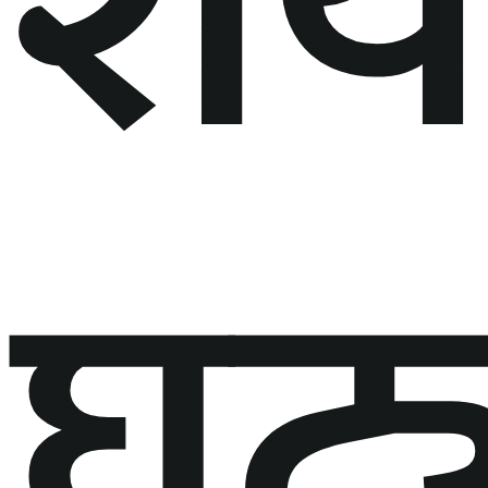
शे
घट्