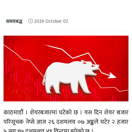
समयबद्ध
2024 October 02
काठमाडौं । शेयरबजारमा घटेको छ । यस दिन शेयर बजार
परिसूचक नेप्से आज २६ दशमलव ०७ अङ्कले घटेर २ हजार
५ सय ९७ दशमलव ४९ विन्दुमा झरेको छ ।