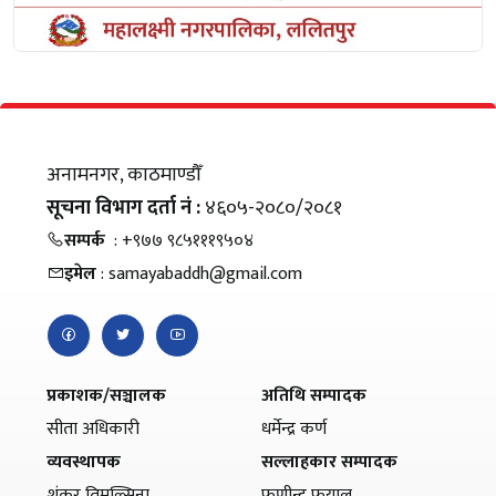
अनामनगर, काठमाण्डौँ
सूचना विभाग दर्ता नं :
४६०५-२०८०/२०८१
सम्पर्क
: +९७७ ९८५१११९५०४
इमेल
: samayabaddh@gmail.com
प्रकाशक/सञ्चालक
अतिथि सम्पादक
सीता अधिकारी
धर्मेन्द्र कर्ण
व्यवस्थापक
सल्लाहकार सम्पादक
शंकर तिमल्सिना
फणीन्द्र फुयाल