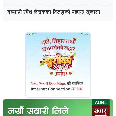
गृहमन्त्री रमेश लेखकका विरुद्धकाे षड्यन्त्र खुलासा