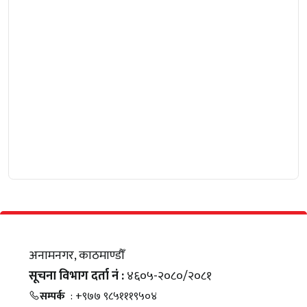
अनामनगर, काठमाण्डौँ
सूचना विभाग दर्ता नं :
४६०५-२०८०/२०८१
सम्पर्क
: +९७७ ९८५१११९५०४