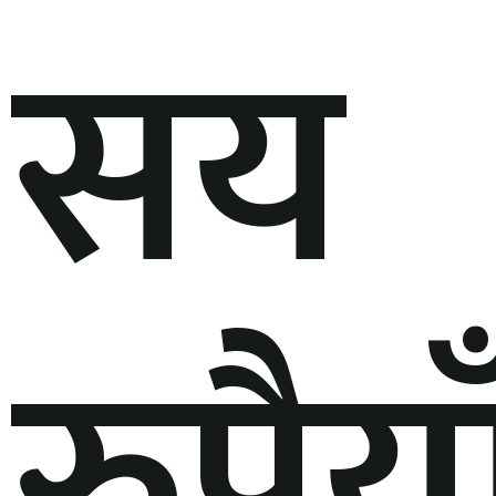
सय
रुपैया