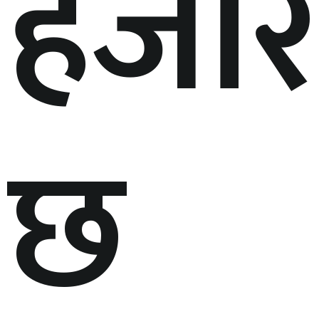
हजा
छ