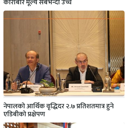
कारोबार मूल्य सबैभन्दा उच्च
नेपालकाे आर्थिक वृद्धिदर २.७ प्रतिशतमात्र हुने
एडिबीकाे प्रक्षेपण