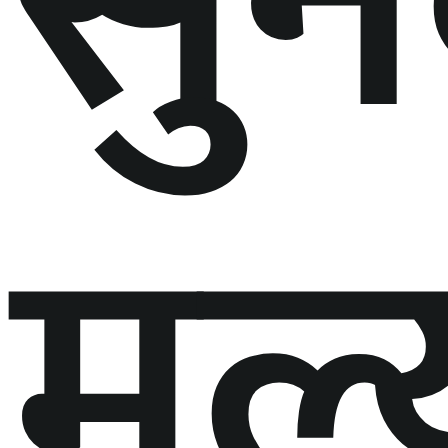
सु
मूल