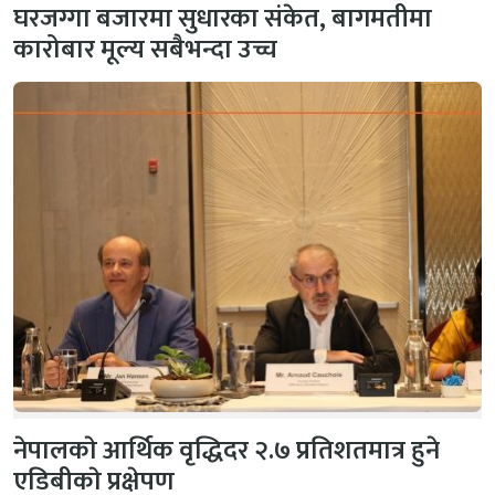
घरजग्गा बजारमा सुधारका संकेत, बागमतीमा
कारोबार मूल्य सबैभन्दा उच्च
नेपालकाे आर्थिक वृद्धिदर २.७ प्रतिशतमात्र हुने
एडिबीकाे प्रक्षेपण