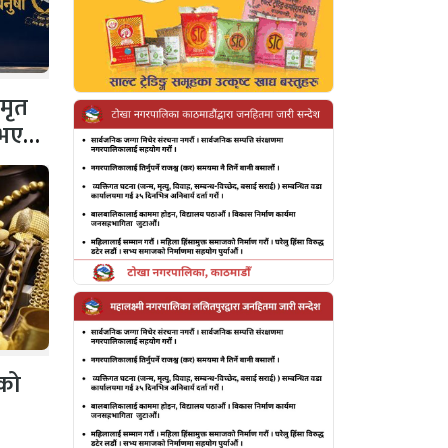
 मृत
 नभएको
ीको