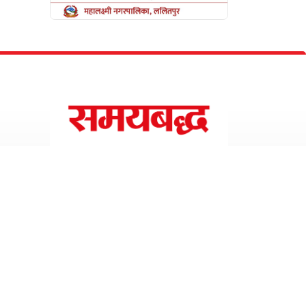
Design with
by
Resham