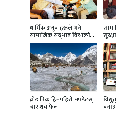
धार्मिक अगुवाहरूले भने–
सामाज
सामाजिक सद्‌भाव बिथोल्ने
सुरक्
कार्यमा संलग्न नहोऔँ
पहल,
ब्रोड पिक हिमपहिरो अपडेटस्
विद्य
चार शव फेला
बनाउ