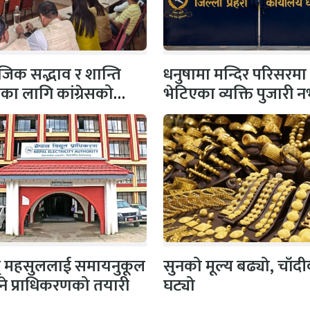
िक सद्भाव र शान्ति
धनुषामा मन्दिर परिसरमा
षाका लागि कांग्रेसको
भेटिएका व्यक्ति पुजारी
 सभापति गगन…
प्रहरीको स्पष्टिकरण
ुत् महसुललाई समायनुकूल
सुनको मूल्य बढ्यो, चाँद
ने प्राधिकरणको तयारी
घट्यो