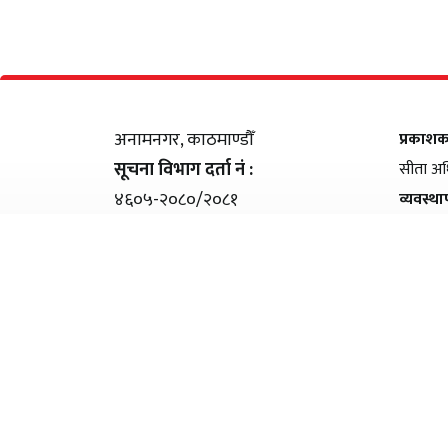
अनामनगर, काठमाण्डौँ
प्रकाश
सूचना विभाग दर्ता नं :
सीता अध
४६०५-२०८०/२०८१
व्यवस्थ
सम्पर्क
: +९७७ ९८५१११९५०४
शंकर ति
इमेल
: samayabaddh@gmail.com
© Copyright 2026 Samayabaddha - All Rights Reserved.