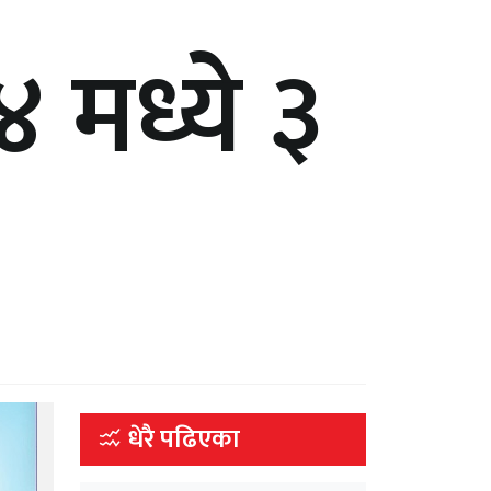
 मध्ये ३
धेरै पढिएका