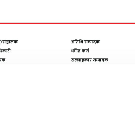
क/सञ्चालक
अतिथि सम्पादक
िकारी
धर्मेन्द्र कर्ण
ापक
सल्लाहकार सम्पादक
मल्सिना
फणीन्द्र फुयाल
सम्पादक
सीता अधिकारी
सह–सम्पादक
हरि अधिकारी