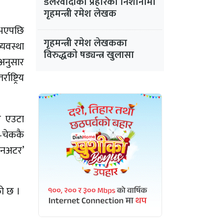
डलरवादीको प्रहारको निशानामा
गृहमन्त्री रमेश लेखक
 भएपछि
गृहमन्त्री रमेश लेखकका
्यवस्था
विरुद्धकाे षड्यन्त्र खुलासा
मअनुसार
ष्ट्रिय
र एउटा
–चेककै
िनअटर’
को छ ।