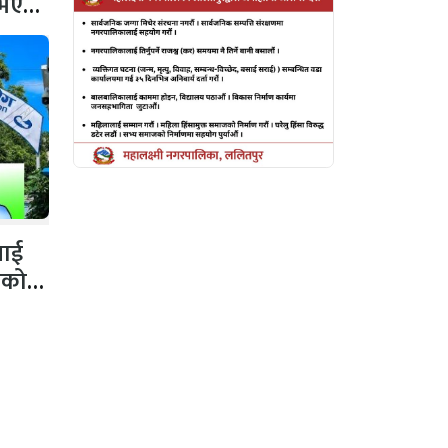
 नभएको
नलाई
गको