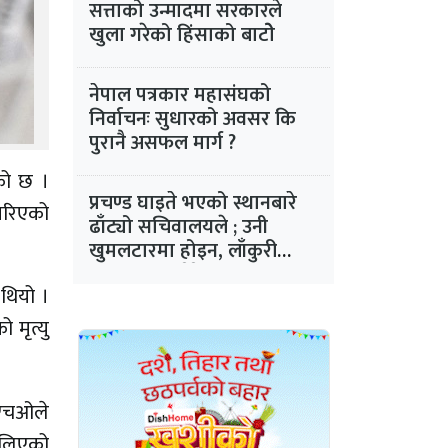
सत्ताको उन्मादमा सरकारले
खुला गरेको हिंसाको बाटोे
नेपाल पत्रकार महासंघको
निर्वाचनः सुधारको अवसर कि
पुरानै असफल मार्ग ?
एको छ ।
प्रचण्ड घाइते भएको स्थानबारे
 गरिएको
ढाँट्यो सचिवालयले ; उनी
खुमलटारमा होइन, लाँकुरी
भञ्ज्याङस्थित टेरेस रिसोर्टमा
 थियो ।
लडेका थिए
 मृत्यु
यूएचओले
फैलिएको