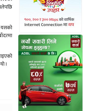
ालेपछि
ाट यसको
ाँदरमा
 पाइएको
यो ।