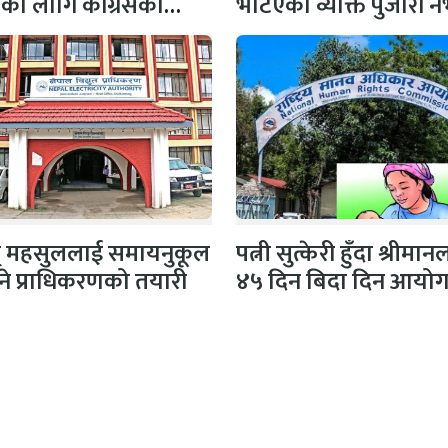
षाका लागि कांग्रेसको
भेटिएका व्यक्ति पुजारी
 सभापति गगन…
प्रहरीको स्पष्टिकरण
ुत् महसुललाई समायनुकूल
पत्नी सुत्केरी हुँदा श्रीमा
ने प्राधिकरणको तयारी
४५ दिन बिदा दिन आयो
सिफारिस
क/सञ्चालक
अतिथि सम्पादक
िकारी
धर्मेन्द्र कर्ण