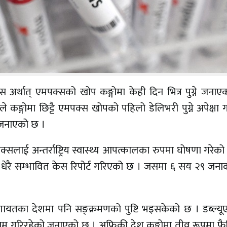
पक्स अर्थात् एमपक्सको खोप कङ्गोमा केही दिन भित्र पुग्ने जना
ले कङ्गोमा छिट्टै एमपक्स खोपको पहिलो डेलिभरी पुग्ने अपेक्षा
े जनाएको छ ।
ाई अन्तर्राष्ट्रिय स्वास्थ्य आपत्कालका रुपमा घोषणा गरेको
 धेरै सम्भावित केस रिपोर्ट गरिएको छ । जसमा ६ सय २९ जनाको
्यान्डलगायतका देशमा पनि सङ्क्रमणको पुष्टि भइसकेको छ । डब्ल्
ाम गरिरहेको जनाएको छ । अफ्रिकी देश कङ्गोमा तीव्र रूपमा 