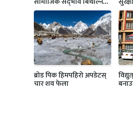
सामाजिक सद्‌भाव बिथोल्ने
सुरक्
कार्यमा संलग्न नहोऔँ
पहल,
ब्रोड पिक हिमपहिरो अपडेटस्
विद्य
चार शव फेला
बनाउ
अनामनगर, काठमाण्डौँ
प्रकाश
सूचना विभाग दर्ता नं :
सीता अध