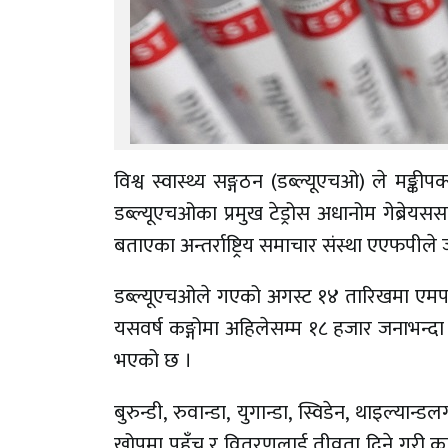
विश्व स्वास्थ्य सङ्गठन (डब्ल्यूएचओ) ले मङ्की
डब्ल्यूएचओका प्रमुख टेड्रोस अधानोम गेब्रेयसस
बताएका अन्तर्राष्ट्रिय समाचार संस्था एएफपील
डब्ल्यूएचओले गएको अगस्ट १४ तारिखमा एमपक्सल
यसवर्ष कङ्गोमा अहिलेसम्म १८ हजार जनाभन्दा
भएको छ ।
बुरुन्डी, रुवान्डा, युगान्डा, स्विडेन, थाइल
खोपमा पहुँच र वितरणलाई तीव्रता दिने गरी क