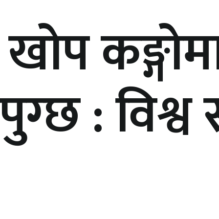
स खोप कङ्गोम
पुग्छ : विश्व स