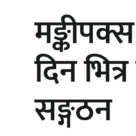
मङ्कीपक्
दिन भित्र 
सङ्गठन