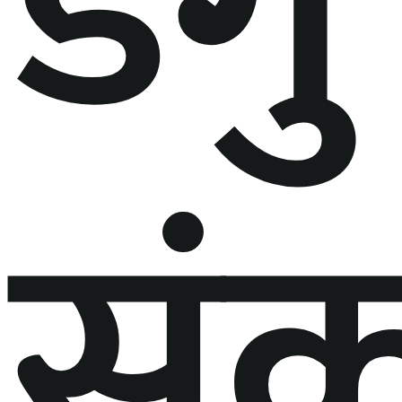
डेंगु
संक