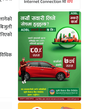
 लागेको
 बिजुली
 भनिएको
राविधिक