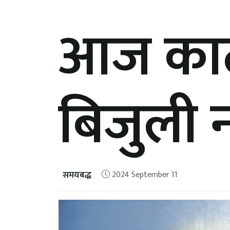
आज काठम
बिजुली
समयबद्ध
2024 September 11