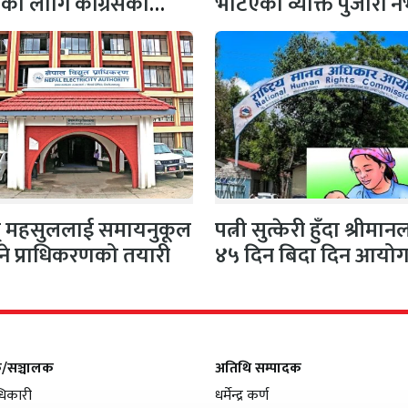
षाका लागि कांग्रेसको
भेटिएका व्यक्ति पुजारी
 सभापति गगन…
प्रहरीको स्पष्टिकरण
ुत् महसुललाई समायनुकूल
पत्नी सुत्केरी हुँदा श्रीमा
ने प्राधिकरणको तयारी
४५ दिन बिदा दिन आयो
सिफारिस
क/सञ्चालक
अतिथि सम्पादक
िकारी
धर्मेन्द्र कर्ण