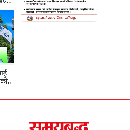
 नभएको
नलाई
गको