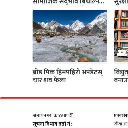
सामाजिक सद्‌भाव बिथोल्ने
सुरक्
कार्यमा संलग्न नहोऔँ
पहल,
ब्रोड पिक हिमपहिरो अपडेटस्
विद्य
चार शव फेला
बनाउ
अनामनगर, काठमाण्डौँ
प्रकाश
सूचना विभाग दर्ता नं :
सीता अध