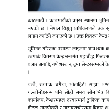
काठमाडौं । काठमाडौंको प्रमुख स्थानमा भू
भएको छ । नेपाल विद्युत् प्राधिकरणले एक सूच
लाइन काटिने जनाएको छ । उक्त वितरण केन्द्
भूमिगत गरिएका प्रसारण लाइनमा आवश्यक काम
रत्नपार्क वितरण केन्द्रअन्तर्गत महाबौद्ध फिडर
बजार अगाडि, गणेशस्थान, ट्रमा सेन्टरसम्मको
।
यस्तै, रत्नपार्क बगैचा, भोटाहिटी साझा भण्ड
गल्लीमोडसम्म पनि सोही समय सीमाभित्र बि
कार्यालय, केशरमहल दरबारमार्ग ट्राफिक कार्
होटल, नागपोखरी र नारायणचौरसम्म बिहान ६ः३