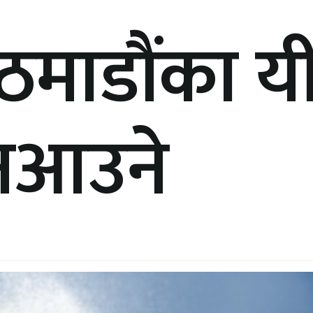
ाडौंका यी
 नआउने