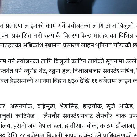
मिगत प्रसारण लाइनको काम गर्ने प्रयोजनका लागि आज बिजुली
ना प्रकाशित गरी रत्नपार्क वितरण केन्द्र मातहतका विभिन्न 
र मातहतका अधिकांश स्थानमा प्रसारण लाइन भूमिगत गरिएको छ
 गर्ने प्रयोजनका लागि बिजुली काटिन लागेको सूचनामा उल्ल
अन्तर्गत पर्ने न्यूरोड गेट, रञ्जना हल, विशालबजार सवस्टेशनभित्र
 केबल हेडसम्मको स्थानमा बिहान ६ः३० देखि ११ बजेसम्म लाइन 
ार, असनचोक, बाङ्गेमुढा, भेडासिंह, इन्द्रचोक, सुर्ज आर्के
जुली काटिनेछ । लैनचौर सवस्टेशनबाट लैनचौर चोक उपराष्
यालय, पुरानो जय नेपाल हल, हात्तीसार चोक, काठमाडौंप्लाजा,
० देखि ११ बजेसम्म बिजुली आप्रवाह बन्द हुने प्राधिकरणको 