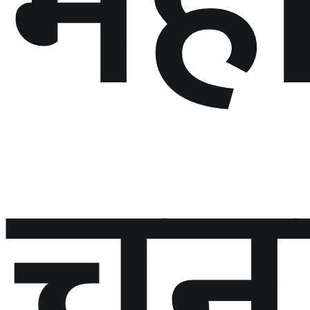
मह
चुन